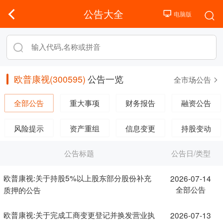
公告大全
欧普康视(300595)
公告一览
全市场公告
全部公告
重大事项
财务报告
融资公告
风险提示
资产重组
信息变更
持股变动
公告标题
公告日/类型
欧普康视:关于持股5%以上股东部分股份补充
2026-07-14
全部公告
质押的公告
欧普康视:关于完成工商变更登记并换发营业执
2026-07-13