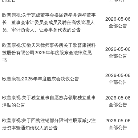
欧普康视:关于完成董事会换届选举并选举董事
2026-05-06
长、董事会审计委员会成员及聘任高级管理人
全部公告
员、审计负责人、证券事务代表的公告
欧普康视:安徽天禾律师事务所关于欧普康视科
2026-05-06
技股份有限公司2025年年度股东会法律意见
全部公告
书
2026-05-06
欧普康视:2025年年度股东会决议公告
全部公告
欧普康视:关于独立董事自愿放弃领取独立董事
2026-05-06
全部公告
津贴的公告
欧普康视:关于回购注销部分限制性股票减少注
2026-05-06
全部公告
册资本暨通知债权人的公告