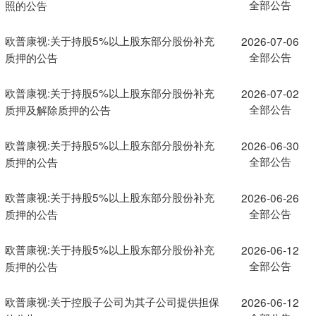
全部公告
照的公告
欧普康视:关于持股5%以上股东部分股份补充
2026-07-06
全部公告
质押的公告
欧普康视:关于持股5%以上股东部分股份补充
2026-07-02
全部公告
质押及解除质押的公告
欧普康视:关于持股5%以上股东部分股份补充
2026-06-30
全部公告
质押的公告
欧普康视:关于持股5%以上股东部分股份补充
2026-06-26
全部公告
质押的公告
欧普康视:关于持股5%以上股东部分股份补充
2026-06-12
全部公告
质押的公告
欧普康视:关于控股子公司为其子公司提供担保
2026-06-12