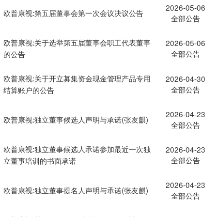
2026-05-06
欧普康视:第五届董事会第一次会议决议公告
全部公告
欧普康视:关于选举第五届董事会职工代表董事
2026-05-06
全部公告
的公告
欧普康视:关于开立募集资金现金管理产品专用
2026-04-30
全部公告
结算账户的公告
2026-04-23
欧普康视:独立董事候选人声明与承诺(张友麒)
全部公告
欧普康视:独立董事候选人承诺参加最近一次独
2026-04-23
全部公告
立董事培训的书面承诺
2026-04-23
欧普康视:独立董事提名人声明与承诺(张友麒)
全部公告