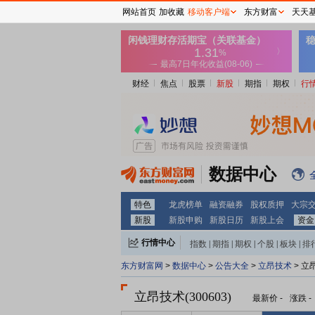
网站首页
加收藏
移动客户端
东方财富
天天
财经
焦点
股票
新股
期指
期权
行
数据中心
特色
龙虎榜单
融资融券
股权质押
大宗
新股
新股申购
新股日历
新股上会
资金
行情中心
指数
|
期指
|
期权
|
个股
|
板块
|
排
东方财富网
>
数据中心
>
公告大全
>
立昂技术
> 立
立昂技术(300603)
最新价
-
涨跌
-