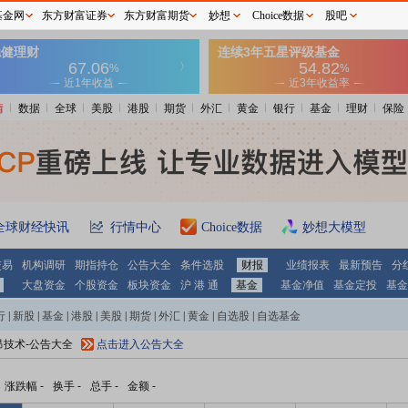
基金网
东方财富证券
东方财富期货
妙想
Choice数据
股吧
情
数据
全球
美股
港股
期货
外汇
黄金
银行
基金
理财
保险
全球财经快讯
行情中心
Choice数据
妙想大模型
交易
机构调研
期指持仓
公告大全
条件选股
财报
业绩报表
最新预告
分
大盘资金
个股资金
板块资金
沪 港 通
基金
基金净值
基金定投
基金
行
|
新股
|
基金
|
港股
|
美股
|
期货
|
外汇
|
黄金
|
自选股
|
自选基金
昂技术-公告大全
点击进入公告大全
涨跌幅
-
换手
-
总手
-
金额
-