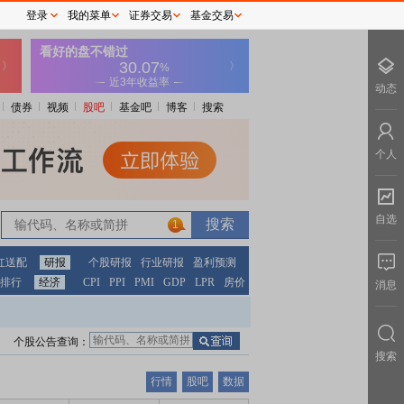
登录
我的菜单
证券交易
基金交易
动态
债券
视频
股吧
基金吧
博客
搜索
个人
自选
1
红送配
研报
个股研报
行业研报
盈利预测
排行
经济
CPI
PPI
PMI
GDP
LPR
房价
消息
个股公告查询：
搜索
行情
股吧
数据