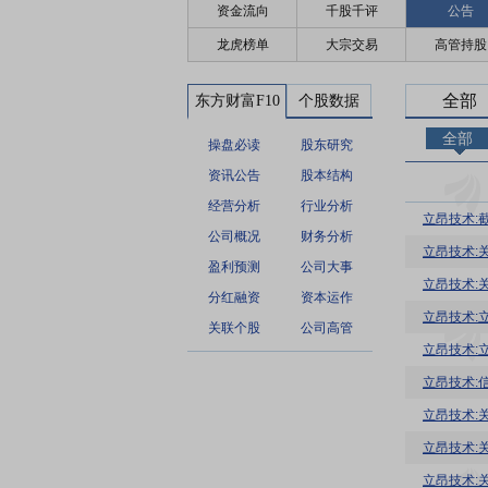
资金流向
千股千评
公告
龙虎榜单
大宗交易
高管持股
全部
东方财富F10
个股数据
全部
操盘必读
股东研究
资讯公告
股本结构
经营分析
行业分析
立昂技术:
公司概况
财务分析
盈利预测
公司大事
立昂技术:
分红融资
资本运作
立昂技术:
关联个股
公司高管
立昂技术:
立昂技术:信
立昂技术:
立昂技术:
立昂技术: