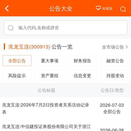
公告大全
兆龙互连(300913)
公告一览
全市场公告
全部公告
重大事项
财务报告
融资公告
风险提示
资产重组
信息变更
持股变动
公告标题
公告日/类型
兆龙互连:2026年7月2日投资者关系活动记录
2026-07-03
全部公告
表
兆龙互连:中信建投证券股份有限公司关于浙江
2026-06-26