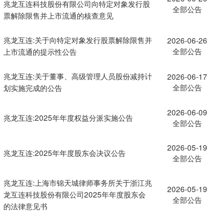
兆龙互连科技股份有限公司向特定对象发行股
全部公告
票解除限售并上市流通的核查意见
兆龙互连:关于向特定对象发行股票解除限售并
2026-06-26
全部公告
上市流通的提示性公告
兆龙互连:关于董事、高级管理人员股份减持计
2026-06-17
全部公告
划实施完成的公告
2026-06-09
兆龙互连:2025年年度权益分派实施公告
全部公告
2026-05-19
兆龙互连:2025年年度股东会决议公告
全部公告
兆龙互连:上海市锦天城律师事务所关于浙江兆
2026-05-19
龙互连科技股份有限公司2025年年度股东会
全部公告
的法律意见书