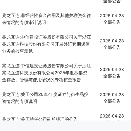
全部公告
兆龙互连:非经营性资金占用及其他关联资金往
2026-04-28
全部公告
来情况的专项审计说明
兆龙互连:中信建投证券股份有限公司关于浙江
2026-04-28
兆龙互连科技股份有限公司开展外汇套期保值
全部公告
业务的核查意见
兆龙互连:中信建投证券股份有限公司关于浙江
2026-04-28
兆龙互连科技股份有限公司2025年度募集资
全部公告
金存放、管理与使用情况的专项核查报告
兆龙互连:关于公司2025年度证券与衍生品投
2026-04-28
全部公告
资情况的专项说明
2026-04-28
兆龙互连:关于聘任公司副总经理的公告
全部公告