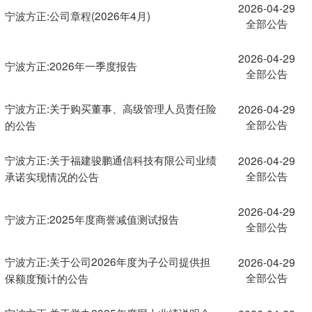
2026-04-29
宁波方正:公司章程(2026年4月)
全部公告
2026-04-29
宁波方正:2026年一季度报告
全部公告
宁波方正:关于购买董事、高级管理人员责任险
2026-04-29
全部公告
的公告
宁波方正:关于福建骏鹏通信科技有限公司业绩
2026-04-29
全部公告
承诺实现情况的公告
2026-04-29
宁波方正:2025年度商誉减值测试报告
全部公告
宁波方正:关于公司2026年度为子公司提供担
2026-04-29
全部公告
保额度预计的公告