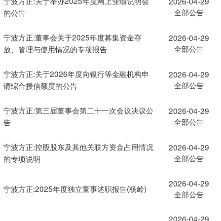
宁波方正:关于举办2025年度网上业绩说明会
2026-04-29
全部公告
的公告
宁波方正:董事会关于2025年度募集资金存
2026-04-29
全部公告
放、管理与使用情况的专项报告
宁波方正:关于2026年度向银行等金融机构申
2026-04-29
全部公告
请综合授信额度的公告
宁波方正:第三届董事会第二十一次会议决议公
2026-04-29
全部公告
告
宁波方正:控股股东及其他关联方资金占用情况
2026-04-29
全部公告
的专项说明
2026-04-29
宁波方正:2025年度独立董事述职报告(杨岭)
全部公告
2026-04-29