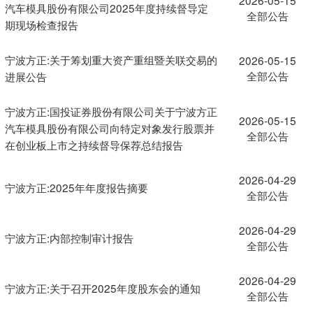
汽车模具股份有限公司2025年度持续督导定
全部公告
期现场检查报告
宁波方正:关于筹划重大资产重组暨关联交易的
2026-05-15
全部公告
进展公告
宁波方正:国投证券股份有限公司关于宁波方正
2026-05-15
汽车模具股份有限公司向特定对象发行股票并
全部公告
在创业板上市之持续督导保荐总结报告
2026-04-29
宁波方正:2025年年度报告摘要
全部公告
2026-04-29
宁波方正:内部控制审计报告
全部公告
2026-04-29
宁波方正:关于召开2025年度股东会的通知
全部公告