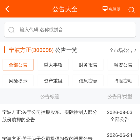
公告大全
宁波方正(300998)
公告一览
全市场公告
全部公告
重大事项
财务报告
融资公告
风险提示
资产重组
信息变更
持股变动
公告标题
公告日/类型
宁波方正:关于公司控股股东、实际控制人部分
2026-08-03
全部公告
股份质押的公告
2026-06-24
宁波方正:关于为子公司提供担保的进展公告