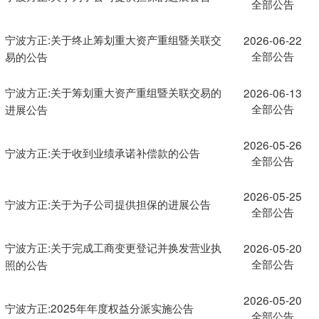
全部公告
宁波方正:关于终止筹划重大资产重组暨关联交
2026-06-22
全部公告
易的公告
宁波方正:关于筹划重大资产重组暨关联交易的
2026-06-13
全部公告
进展公告
2026-05-26
宁波方正:关于收到业绩承诺补偿款的公告
全部公告
2026-05-25
宁波方正:关于为子公司提供担保的进展公告
全部公告
宁波方正:关于完成工商变更登记并换发营业执
2026-05-20
全部公告
照的公告
2026-05-20
宁波方正:2025年年度权益分派实施公告
全部公告