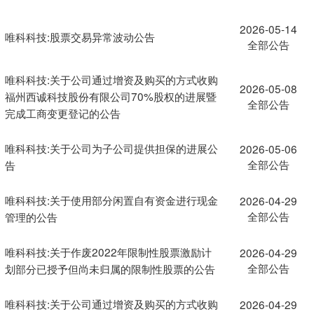
2026-05-14
唯科科技:股票交易异常波动公告
全部公告
唯科科技:关于公司通过增资及购买的方式收购
2026-05-08
福州西诚科技股份有限公司70%股权的进展暨
全部公告
完成工商变更登记的公告
唯科科技:关于公司为子公司提供担保的进展公
2026-05-06
全部公告
告
唯科科技:关于使用部分闲置自有资金进行现金
2026-04-29
全部公告
管理的公告
唯科科技:关于作废2022年限制性股票激励计
2026-04-29
全部公告
划部分已授予但尚未归属的限制性股票的公告
唯科科技:关于公司通过增资及购买的方式收购
2026-04-29