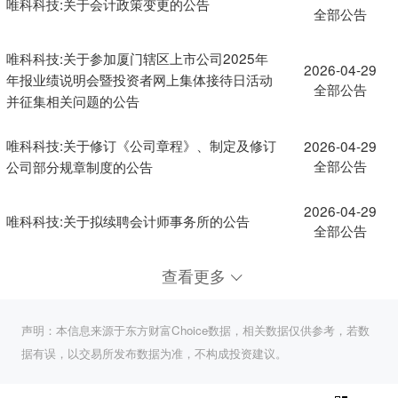
唯科科技:关于会计政策变更的公告
全部公告
唯科科技:关于参加厦门辖区上市公司2025年
2026-04-29
年报业绩说明会暨投资者网上集体接待日活动
全部公告
并征集相关问题的公告
唯科科技:关于修订《公司章程》、制定及修订
2026-04-29
全部公告
公司部分规章制度的公告
2026-04-29
唯科科技:关于拟续聘会计师事务所的公告
全部公告
查看更多
声明：本信息来源于东方财富Choice数据，相关数据仅供参考，若数
据有误，以交易所发布数据为准，不构成投资建议。