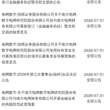
全部公告
签订金融服务协议暨关联交易的公告
南网数字:招商证券股份有限公司关于南方电网
数字电网研究院股份有限公司拟与南方电网财
2026-07-31
全部公告
务有限公司重新签订《金融服务协议》暨关联
交易的核查意见
南网数字:招商证券股份有限公司关于南方电网
数字电网研究院股份有限公司使用自有资金支
2026-07-31
全部公告
付募投项目部分款项并以募集资金等额置换的
核查意见
南网数字:2026年第七次董事会(临时)会议决议
2026-07-31
全部公告
公告
南网数字:关于南方电网数字电网研究院股份有
2026-07-31
限公司与南方电网财务有限公司开展金融业务
全部公告
的风险防范处置预案