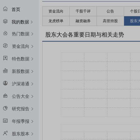
首页
资金流向
千股千评
公告
个股
龙虎榜单
融资融券
高管持股
股东
我的数据
热门数据
股东大会各重要日期与相关走势
资金流向
特色数据
新股数据
沪深港通
公告大全
研究报告
年报季报
股东股本