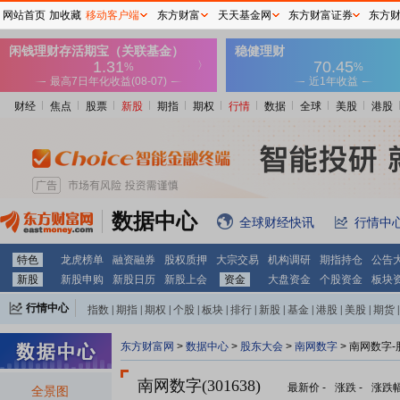
网站首页
加收藏
移动客户端
东方财富
天天基金网
东方财富证券
东方
财经
焦点
股票
新股
期指
期权
行情
数据
全球
美股
港股
数据中心
全球财经快讯
行情中
特色
龙虎榜单
融资融券
股权质押
大宗交易
机构调研
期指持仓
公告
新股
新股申购
新股日历
新股上会
资金
大盘资金
个股资金
板块
行情中心
指数
|
期指
|
期权
|
个股
|
板块
|
排行
|
新股
|
基金
|
港股
|
美股
|
期货
|
外汇
|
黄金
|
自选股
|
自选基金
东方财富网
>
数据中心
>
股东大会
>
南网数字
>
南网数字-
南网数字(301638)
最新价
-
涨跌
-
涨跌
全景图