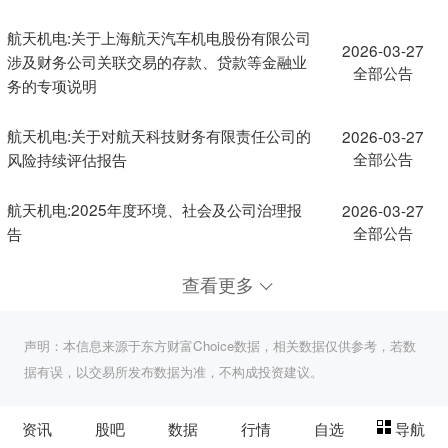
航天机电:关于上海航天汽车机电股份有限公司
2026-03-27
涉及财务公司关联交易的存款、贷款等金融业
全部公告
务的专项说明
航天机电:关于对航天科技财务有限责任公司的
2026-03-27
全部公告
风险持续评估报告
航天机电:2025年度环境、社会及公司治理报
2026-03-27
全部公告
告
查看更多
声明：本信息来源于东方财富Choice数据，相关数据仅供参考，若数
据有误，以交易所发布数据为准，不构成投资建议。
资讯
股吧
数据
行情
自选
导航