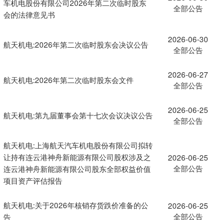
车机电股份有限公司2026年第二次临时股东
全部公告
会的法律意见书
2026-06-30
航天机电:2026年第二次临时股东会决议公告
全部公告
2026-06-27
航天机电:2026年第二次临时股东会文件
全部公告
2026-06-25
航天机电:第九届董事会第十七次会议决议公告
全部公告
航天机电:上海航天汽车机电股份有限公司拟转
让持有连云港神舟新能源有限公司股权涉及之
2026-06-25
全部公告
连云港神舟新能源有限公司股东全部权益价值
项目资产评估报告
航天机电:关于2026年核销存货跌价准备的公
2026-06-25
全部公告
告