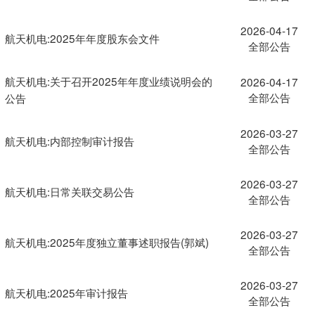
2026-04-17
航天机电:2025年年度股东会文件
全部公告
航天机电:关于召开2025年年度业绩说明会的
2026-04-17
全部公告
公告
2026-03-27
航天机电:内部控制审计报告
全部公告
2026-03-27
航天机电:日常关联交易公告
全部公告
2026-03-27
航天机电:2025年度独立董事述职报告(郭斌)
全部公告
2026-03-27
航天机电:2025年审计报告
全部公告