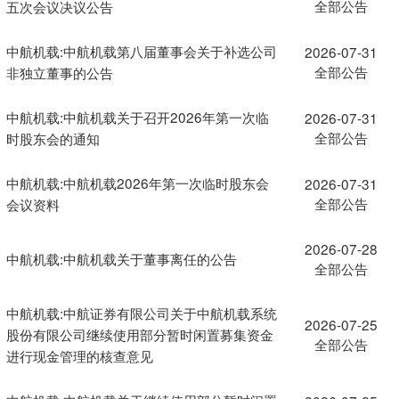
全部公告
五次会议决议公告
中航机载:中航机载第八届董事会关于补选公司
2026-07-31
全部公告
非独立董事的公告
中航机载:中航机载关于召开2026年第一次临
2026-07-31
全部公告
时股东会的通知
中航机载:中航机载2026年第一次临时股东会
2026-07-31
全部公告
会议资料
2026-07-28
中航机载:中航机载关于董事离任的公告
全部公告
中航机载:中航证券有限公司关于中航机载系统
2026-07-25
股份有限公司继续使用部分暂时闲置募集资金
全部公告
进行现金管理的核查意见