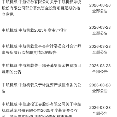
中航机载:中航证券有限公司关于中航机载系统
2026-03-28
股份有限公司部分募集资金投资项目延期的核
全部公告
查意见
2026-03-28
中航机载:中航机载2025年度审计报告
全部公告
中航机载:中航机载董事会审计委员会对会计师
2026-03-28
全部公告
事务所履行监督职责情况的报告
中航机载:中航机载关于部分募集资金投资项目
2026-03-28
全部公告
延期的公告
中航机载:中航机载关于计提资产减值准备的公
2026-03-28
全部公告
告
中航机载:中信建投证券股份有限公司关于中航
2026-03-28
机载系统股份有限公司2025年度募集资金存
全部公告
放、管理与实际使用情况的专项核查报告