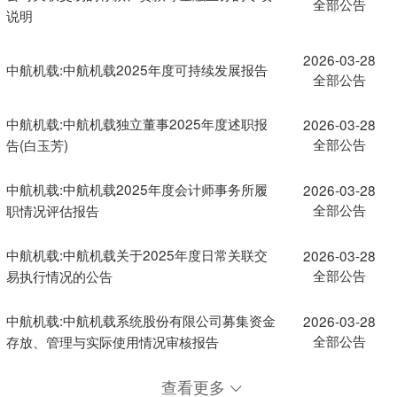
全部公告
说明
2026-03-28
中航机载:中航机载2025年度可持续发展报告
全部公告
中航机载:中航机载独立董事2025年度述职报
2026-03-28
全部公告
告(白玉芳)
中航机载:中航机载2025年度会计师事务所履
2026-03-28
全部公告
职情况评估报告
中航机载:中航机载关于2025年度日常关联交
2026-03-28
全部公告
易执行情况的公告
中航机载:中航机载系统股份有限公司募集资金
2026-03-28
全部公告
存放、管理与实际使用情况审核报告
查看更多