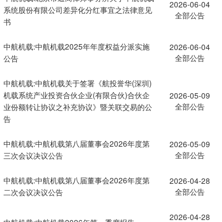
2026-06-04
系统股份有限公司差异化分红事宜之法律意见
全部公告
书
中航机载:中航机载2025年年度权益分派实施
2026-06-04
全部公告
公告
中航机载:中航机载关于签署《航投誉华(深圳)
机载系统产业投资合伙企业(有限合伙)合伙企
2026-05-09
全部公告
业份额转让协议之补充协议》暨关联交易的公
告
中航机载:中航机载第八届董事会2026年度第
2026-05-09
全部公告
三次会议决议公告
中航机载:中航机载第八届董事会2026年度第
2026-04-28
全部公告
二次会议决议公告
2026-04-28
中航机载:中航机载2026年第一季度报告