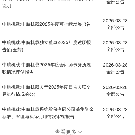
全部公告
说明
2026-03-28
中航机载:中航机载2025年度可持续发展报告
全部公告
中航机载:中航机载独立董事2025年度述职报
2026-03-28
全部公告
告(白玉芳)
中航机载:中航机载2025年度会计师事务所履
2026-03-28
全部公告
职情况评估报告
中航机载:中航机载关于2025年度日常关联交
2026-03-28
全部公告
易执行情况的公告
中航机载:中航机载系统股份有限公司募集资金
2026-03-28
全部公告
存放、管理与实际使用情况审核报告
查看更多