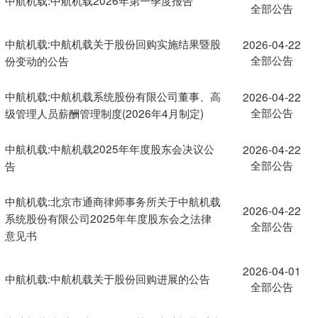
全部公告
中航机载:中航机载关于股份回购实施结果暨股
2026-04-22
全部公告
份变动的公告
中航机载:中航机载系统股份有限公司董事、高
2026-04-22
全部公告
级管理人员薪酬管理制度(2026年4月制定)
中航机载:中航机载2025年年度股东会决议公
2026-04-22
全部公告
告
中航机载:北京市通商律师事务所关于中航机载
2026-04-22
系统股份有限公司2025年年度股东会之法律
全部公告
意见书
2026-04-01
中航机载:中航机载关于股份回购进展的公告
全部公告