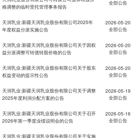
全部公告
格调整的临时受托管理事务报告
天润乳业:新疆天润乳业股份有限公司2025年
2026-05-20
全部公告
年度权益分派实施公告
天润乳业:新疆天润乳业股份有限公司关于因权
2026-05-20
全部公告
益分派调整可转债转股价格的公告
天润乳业:新疆天润乳业股份有限公司关于股东
2026-05-20
全部公告
权益变动的提示性公告
天润乳业:新疆天润乳业股份有限公司关于调整
2026-05-19
全部公告
2025年度利润分配方案的公告
天润乳业:新疆天润乳业股份有限公司关于召开
2026-05-16
全部公告
2026年第一季度业绩说明会的公告
天润乳业:新疆天润乳业股份有限公司关于实施