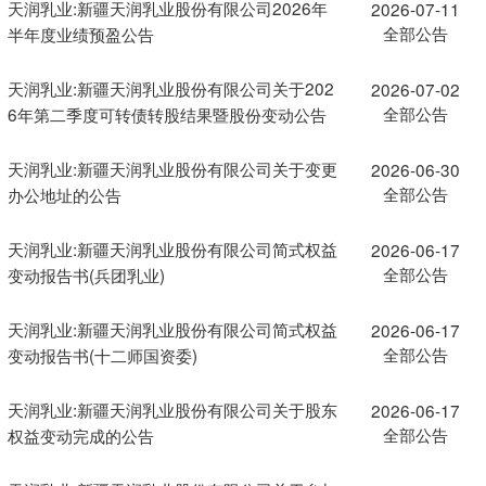
天润乳业:新疆天润乳业股份有限公司2026年
2026-07-11
全部公告
半年度业绩预盈公告
天润乳业:新疆天润乳业股份有限公司关于202
2026-07-02
全部公告
6年第二季度可转债转股结果暨股份变动公告
天润乳业:新疆天润乳业股份有限公司关于变更
2026-06-30
全部公告
办公地址的公告
天润乳业:新疆天润乳业股份有限公司简式权益
2026-06-17
全部公告
变动报告书(兵团乳业)
天润乳业:新疆天润乳业股份有限公司简式权益
2026-06-17
全部公告
变动报告书(十二师国资委)
天润乳业:新疆天润乳业股份有限公司关于股东
2026-06-17
全部公告
权益变动完成的公告