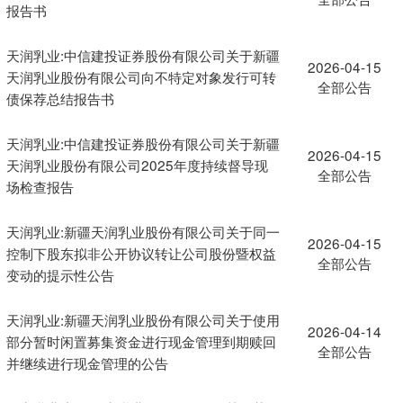
报告书
天润乳业:中信建投证券股份有限公司关于新疆
2026-04-15
天润乳业股份有限公司向不特定对象发行可转
全部公告
债保荐总结报告书
天润乳业:中信建投证券股份有限公司关于新疆
2026-04-15
天润乳业股份有限公司2025年度持续督导现
全部公告
场检查报告
天润乳业:新疆天润乳业股份有限公司关于同一
2026-04-15
控制下股东拟非公开协议转让公司股份暨权益
全部公告
变动的提示性公告
天润乳业:新疆天润乳业股份有限公司关于使用
2026-04-14
部分暂时闲置募集资金进行现金管理到期赎回
全部公告
并继续进行现金管理的公告