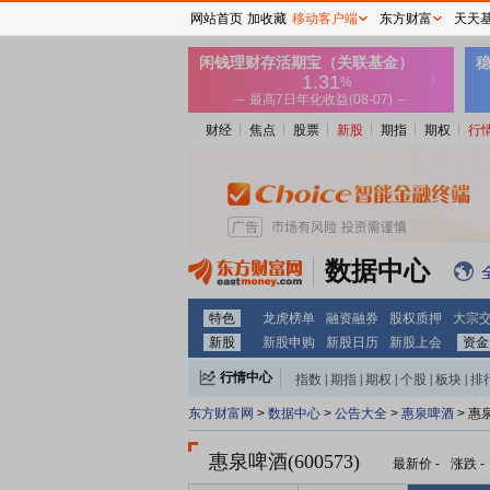
网站首页
加收藏
移动客户端
东方财富
天天
财经
焦点
股票
新股
期指
期权
行
数据中心
特色
龙虎榜单
融资融券
股权质押
大宗
新股
新股申购
新股日历
新股上会
资金
行情中心
指数
|
期指
|
期权
|
个股
|
板块
|
排
东方财富网
>
数据中心
>
公告大全
>
惠泉啤酒
> 惠
惠泉啤酒(600573)
最新价
-
涨跌
-