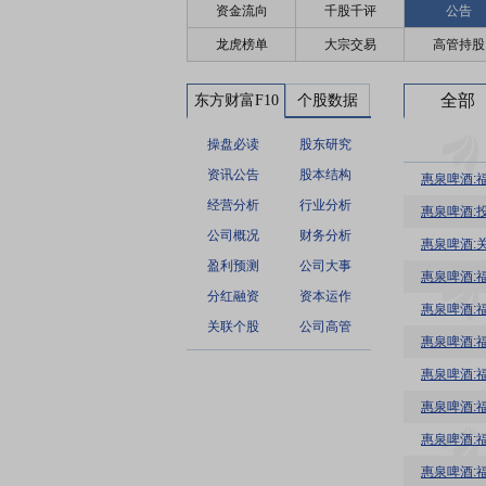
资金流向
千股千评
公告
龙虎榜单
大宗交易
高管持股
全部
东方财富F10
个股数据
操盘必读
股东研究
资讯公告
股本结构
惠泉啤酒:
经营分析
行业分析
惠泉啤酒:投
公司概况
财务分析
惠泉啤酒:
盈利预测
公司大事
惠泉啤酒:
分红融资
资本运作
惠泉啤酒:
关联个股
公司高管
惠泉啤酒:
惠泉啤酒:
惠泉啤酒:
惠泉啤酒:
惠泉啤酒: