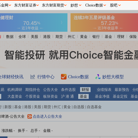
基金网
东方财富证券
东方财富期货
妙想
Choice数据
股吧
情
数据
全球
美股
港股
期货
外汇
黄金
银行
基金
理财
保险
全球财经快讯
行情中心
Choice数据
妙想大模型
交易
机构调研
期指持仓
公告大全
条件选股
财报
业绩报表
最新预告
分
大盘资金
个股资金
板块资金
沪 港 通
基金
基金净值
基金定投
基金
行
|
新股
|
基金
|
港股
|
美股
|
期货
|
外汇
|
黄金
|
自选股
|
自选基金
泉啤酒-公告大全
点击进入公告大全
涨跌幅
-
换手
-
总手
-
金额
-