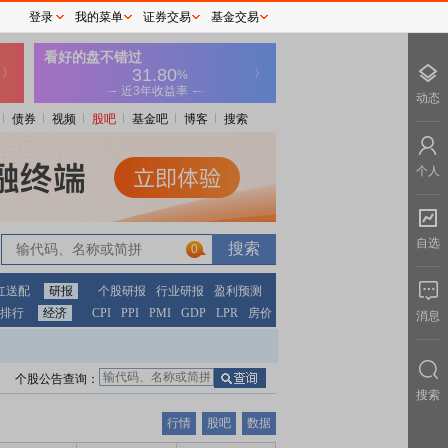
登录
我的菜单
证券交易
基金交易
动态
债券
视频
股吧
基金吧
博客
搜索
个人
自选
0
红送配
研报
个股研报
行业研报
盈利预测
排行
经济
CPI
PPI
PMI
GDP
LPR
房价
消息
个股公告查询：
搜索
行情
股吧
数据