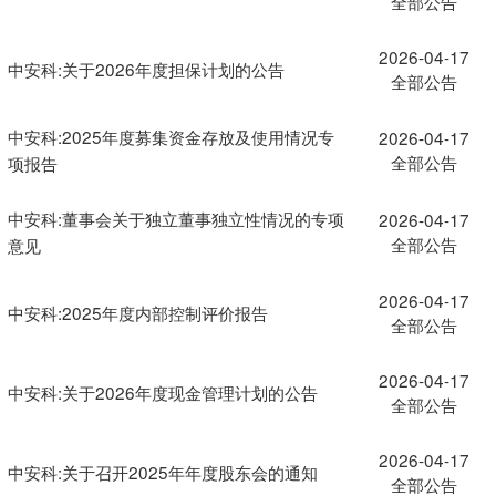
全部公告
2026-04-17
中安科:关于2026年度担保计划的公告
全部公告
中安科:2025年度募集资金存放及使用情况专
2026-04-17
全部公告
项报告
中安科:董事会关于独立董事独立性情况的专项
2026-04-17
全部公告
意见
2026-04-17
中安科:2025年度内部控制评价报告
全部公告
2026-04-17
中安科:关于2026年度现金管理计划的公告
全部公告
2026-04-17
中安科:关于召开2025年年度股东会的通知
全部公告