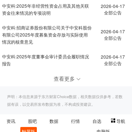
中安科:2025年非经营性资金占用及其他关联
2026-04-17
全部公告
资金往来情况的专项说明
中安科:招商证券股份有限公司关于中安科股份
2026-04-17
有限公司2025年度募集资金存放与实际使用
全部公告
情况的核查意见
中安科:2025年度董事会审计委员会履职情况
2026-04-17
全部公告
报告
查看更多
声明：本信息来源于东方财富Choice数据，相关数据仅供参考，若数
据有误，以交易所发布数据为准，不构成投资建议。
资讯
股吧
数据
行情
自选
导航
触屏版
电脑版