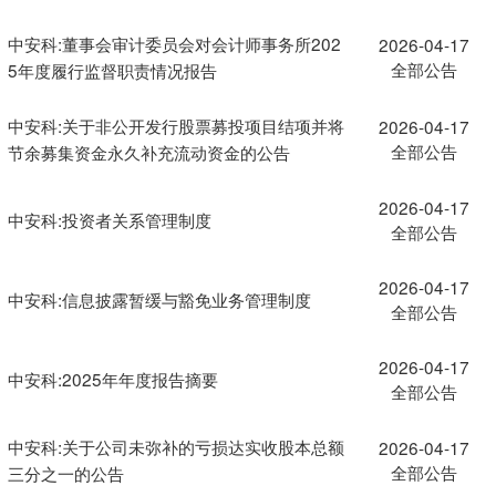
中安科:董事会审计委员会对会计师事务所202
2026-04-17
全部公告
5年度履行监督职责情况报告
中安科:关于非公开发行股票募投项目结项并将
2026-04-17
全部公告
节余募集资金永久补充流动资金的公告
2026-04-17
中安科:投资者关系管理制度
全部公告
2026-04-17
中安科:信息披露暂缓与豁免业务管理制度
全部公告
2026-04-17
中安科:2025年年度报告摘要
全部公告
中安科:关于公司未弥补的亏损达实收股本总额
2026-04-17
全部公告
三分之一的公告