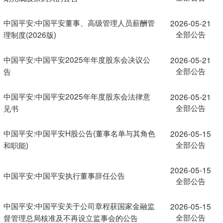
中国平安:中国平安董事、高级管理人员薪酬管
2026-05-21
全部公告
理制度(2026版)
中国平安:中国平安2025年年度股东会决议公
2026-05-21
全部公告
告
中国平安:中国平安2025年年度股东会法律意
2026-05-21
全部公告
见书
中国平安:中国平安H股公告(董事名单与其角色
2026-05-15
全部公告
和职能)
2026-05-15
中国平安:中国平安执行董事辞任公告
全部公告
中国平安:中国平安关于公司章程获国家金融监
2026-05-15
全部公告
督管理总局核准及不再设立监事会的公告