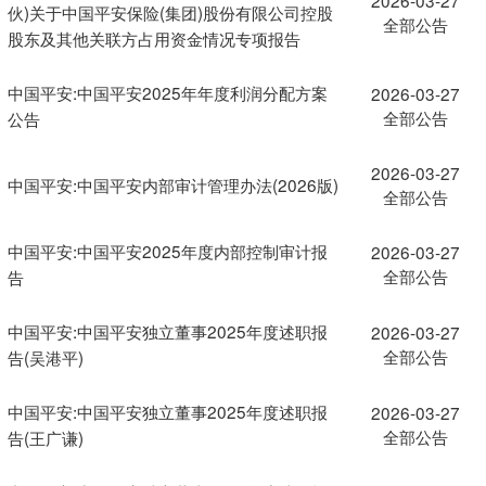
伙)关于中国平安保险(集团)股份有限公司控股
全部公告
股东及其他关联方占用资金情况专项报告
中国平安:中国平安2025年年度利润分配方案
2026-03-27
全部公告
公告
2026-03-27
中国平安:中国平安内部审计管理办法(2026版)
全部公告
中国平安:中国平安2025年度内部控制审计报
2026-03-27
全部公告
告
中国平安:中国平安独立董事2025年度述职报
2026-03-27
全部公告
告(吴港平)
中国平安:中国平安独立董事2025年度述职报
2026-03-27
全部公告
告(王广谦)