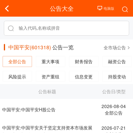
公告大全
中国平安(601318)
公告一览
全市场公告
全部公告
重大事项
财务报告
融资公告
风险提示
资产重组
信息变更
持股变动
公告标题
公告日/类型
2026-08-04
中国平安:中国平安H股公告
全部公告
中国平安:中国平安关于坚定支持资本市场发展
2026-07-21