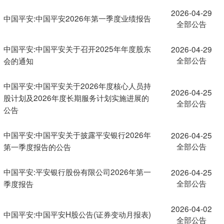
2026-04-29
中国平安:中国平安2026年第一季度业绩报告
全部公告
中国平安:中国平安关于召开2025年年度股东
2026-04-29
全部公告
会的通知
中国平安:中国平安关于2026年度核心人员持
2026-04-25
股计划及2026年度长期服务计划实施进展的
全部公告
公告
中国平安:中国平安关于披露平安银行2026年
2026-04-25
全部公告
第一季度报告的公告
中国平安:平安银行股份有限公司2026年第一
2026-04-25
全部公告
季度报告
2026-04-02
中国平安:中国平安H股公告(证券变动月报表)
全部公告