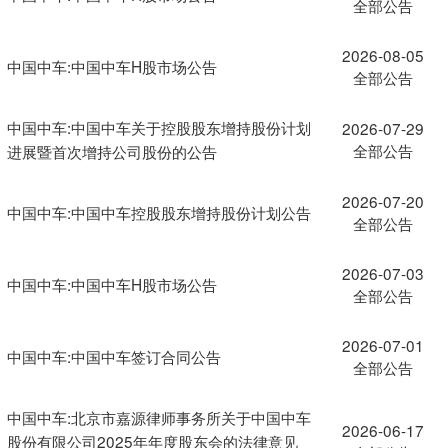
全部公告
2026-08-05
中国中车:中国中车H股市场公告
全部公告
中国中车:中国中车关于控股股东增持股份计划
2026-07-29
全部公告
进展暨首次增持公司股份的公告
2026-07-20
中国中车:中国中车控股股东增持股份计划公告
全部公告
2026-07-03
中国中车:中国中车H股市场公告
全部公告
2026-07-01
中国中车:中国中车签订合同公告
全部公告
中国中车:北京市嘉源律师事务所关于中国中车
2026-06-17
股份有限公司2025年年度股东会的法律意见