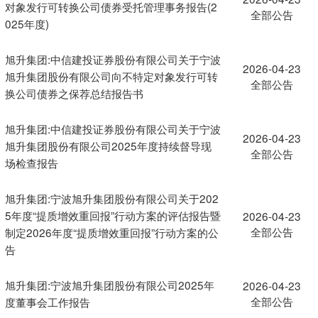
对象发行可转换公司债券受托管理事务报告(2
全部公告
025年度)
旭升集团:中信建投证券股份有限公司关于宁波
2026-04-23
旭升集团股份有限公司向不特定对象发行可转
全部公告
换公司债券之保荐总结报告书
旭升集团:中信建投证券股份有限公司关于宁波
2026-04-23
旭升集团股份有限公司2025年度持续督导现
全部公告
场检查报告
旭升集团:宁波旭升集团股份有限公司关于202
5年度“提质增效重回报”行动方案的评估报告暨
2026-04-23
全部公告
制定2026年度“提质增效重回报”行动方案的公
告
旭升集团:宁波旭升集团股份有限公司2025年
2026-04-23
全部公告
度董事会工作报告