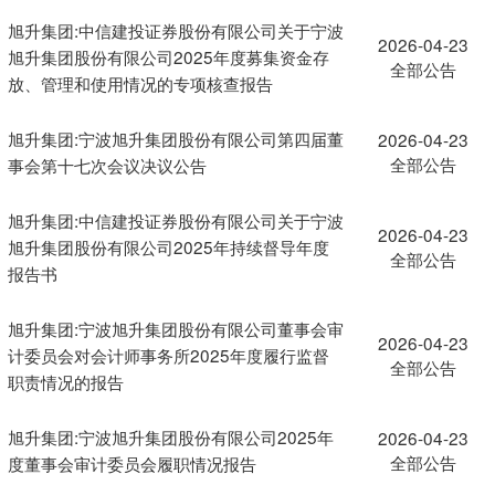
旭升集团:中信建投证券股份有限公司关于宁波
2026-04-23
旭升集团股份有限公司2025年度募集资金存
全部公告
放、管理和使用情况的专项核查报告
旭升集团:宁波旭升集团股份有限公司第四届董
2026-04-23
全部公告
事会第十七次会议决议公告
旭升集团:中信建投证券股份有限公司关于宁波
2026-04-23
旭升集团股份有限公司2025年持续督导年度
全部公告
报告书
旭升集团:宁波旭升集团股份有限公司董事会审
2026-04-23
计委员会对会计师事务所2025年度履行监督
全部公告
职责情况的报告
旭升集团:宁波旭升集团股份有限公司2025年
2026-04-23
全部公告
度董事会审计委员会履职情况报告