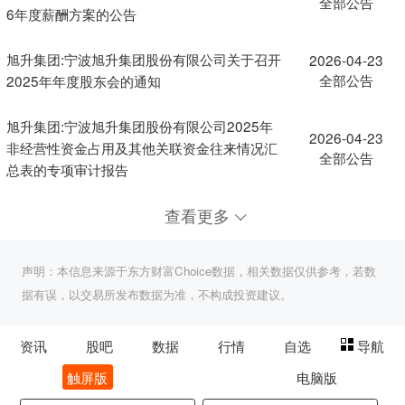
全部公告
6年度薪酬方案的公告
旭升集团:宁波旭升集团股份有限公司关于召开
2026-04-23
全部公告
2025年年度股东会的通知
旭升集团:宁波旭升集团股份有限公司2025年
2026-04-23
非经营性资金占用及其他关联资金往来情况汇
全部公告
总表的专项审计报告
查看更多
声明：本信息来源于东方财富Choice数据，相关数据仅供参考，若数
据有误，以交易所发布数据为准，不构成投资建议。
资讯
股吧
数据
行情
自选
导航
触屏版
电脑版