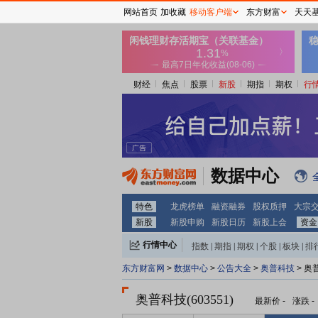
网站首页
加收藏
移动客户端
东方财富
天天
财经
焦点
股票
新股
期指
期权
行
数据中心
特色
龙虎榜单
融资融券
股权质押
大宗
新股
新股申购
新股日历
新股上会
资金
行情中心
指数
|
期指
|
期权
|
个股
|
板块
|
排
东方财富网
>
数据中心
>
公告大全
>
奥普科技
> 奥
奥普科技(603551)
最新价
-
涨跌
-