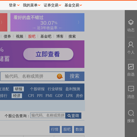
登录
我的菜单
证券交易
基金交易
动态
债券
视频
股吧
基金吧
博客
搜索
个人
自选
0
红送配
研报
个股研报
行业研报
盈利预测
排行
经济
CPI
PPI
PMI
GDP
LPR
房价
消息
个股公告查询：
搜索
行情
股吧
数据