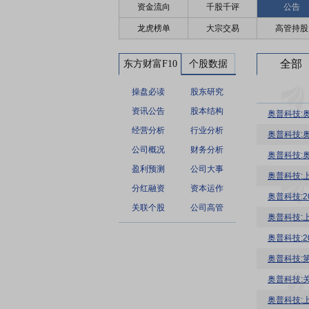
资金流向
千股千评
公告
龙虎榜单
大宗交易
高管持股
全部
东方财富F10
个股数据
操盘必读
股东研究
资讯公告
股本结构
奥普科技:
经营分析
行业分析
奥普科技:
公司概况
财务分析
奥普科技:
盈利预测
公司大事
分红融资
资本运作
奥普科技:
关联个股
公司高管
奥普科技:
奥普科技:
奥普科技:
奥普科技:
奥普科技: