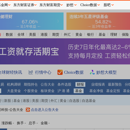
基金网
东方财富证券
东方财富期货
妙想
Choice数据
股吧
情
数据
全球
美股
港股
期货
外汇
黄金
银行
基金
理财
保险
全球财经快讯
行情中心
Choice数据
妙想大模型
交易
机构调研
期指持仓
公告大全
条件选股
财报
业绩报表
最新预告
分
大盘资金
个股资金
板块资金
沪 港 通
基金
基金净值
基金定投
基金
行
|
新股
|
基金
|
港股
|
美股
|
期货
|
外汇
|
黄金
|
自选股
|
自选基金
普科技-公告大全
点击进入公告大全
涨跌幅
-
换手
-
总手
-
金额
-