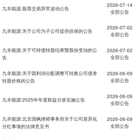
2026-07-14
九丰能源:股票交易异常波动公告
全部公告
2026-07-02
九丰能源:关于公司为子公司提供担保的公告
全部公告
九丰能源:关于可转债转股结果暨股份变动的公
2026-07-02
全部公告
告
九丰能源:关于因利润分配调整可转换公司债券
2026-06-09
全部公告
转股价格的公告
2026-06-09
九丰能源:2025年年度权益分派实施公告
全部公告
九丰能源:北京国枫律师事务所关于公司差异化
2026-06-09
全部公告
分红事项的法律意见书