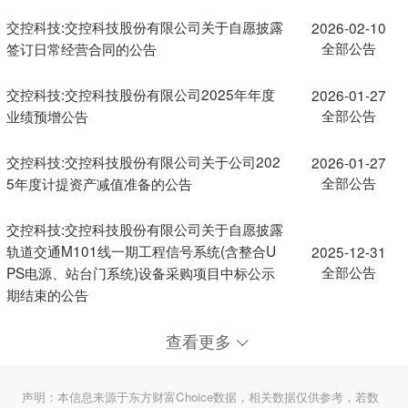
交控科技:交控科技股份有限公司关于自愿披露
2026-02-10
全部公告
签订日常经营合同的公告
交控科技:交控科技股份有限公司2025年年度
2026-01-27
全部公告
业绩预增公告
交控科技:交控科技股份有限公司关于公司202
2026-01-27
全部公告
5年度计提资产减值准备的公告
交控科技:交控科技股份有限公司关于自愿披露
轨道交通M101线一期工程信号系统(含整合U
2025-12-31
全部公告
PS电源、站台门系统)设备采购项目中标公示
期结束的公告
查看更多
声明：本信息来源于东方财富Choice数据，相关数据仅供参考，若数