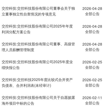
交控科技:交控科技股份有限公司董事会关于独
2026-04-28
全部公告
立董事独立性自查情况的专项意见
交控科技:交控科技股份有限公司2025年年度
2026-04-28
全部公告
利润分配方案公告
交控科技:交控科技股份有限公司董事、高级管
2026-04-28
全部公告
理人员薪酬管理制度
交控科技:交控科技股份有限公司2025年度业
2026-02-25
全部公告
绩快报公告
交控科技:交控科技2025年度比较式合并资产
2026-02-25
全部公告
负债表、合并利润表(未经审计)
交控科技:交控科技股份有限公司关于自愿披露
2026-02-11
全部公告
海外项目中标的公告