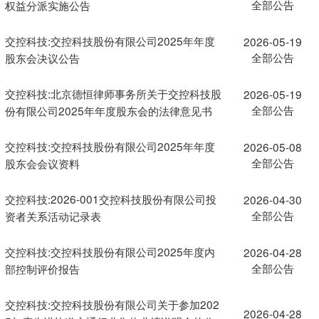
全部公告
权益分派实施公告
交控科技:交控科技股份有限公司2025年年度
2026-05-19
全部公告
股东会决议公告
交控科技:北京德恒律师事务所关于交控科技股
2026-05-19
全部公告
份有限公司2025年年度股东会的法律意见书
交控科技:交控科技股份有限公司2025年年度
2026-05-08
全部公告
股东会会议资料
交控科技:2026-001交控科技股份有限公司投
2026-04-30
全部公告
资者关系活动记录表
交控科技:交控科技股份有限公司2025年度内
2026-04-28
全部公告
部控制评价报告
交控科技:交控科技股份有限公司关于参加202
2026-04-28