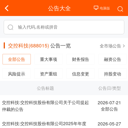
公告大全
交控科技(688015)
公告一览
全市场公告
全部公告
重大事项
财务报告
融资公告
风险提示
资产重组
信息变更
持股变动
公告标题
公告日/类型
交控科技:交控科技股份有限公司关于公司提起
2026-07-21
全部公告
仲裁的公告
交控科技:交控科技股份有限公司2025年年度
2026-05-27