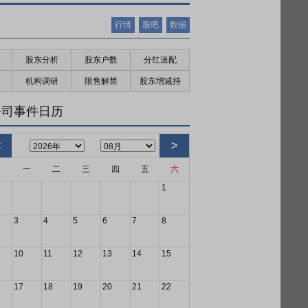
行情
股吧
数据
股东分析
股东户数
分红送配
机构调研
限售解禁
股东增减持
公司事件日历
<
>
日
一
二
三
四
五
六
1
3
4
5
6
7
8
10
11
12
13
14
15
17
18
19
20
21
22