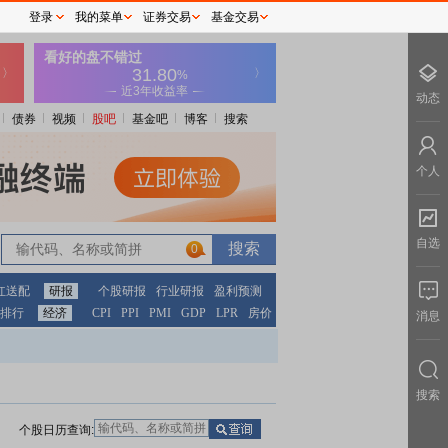
登录
我的菜单
证券交易
基金交易
动态
债券
视频
股吧
基金吧
博客
搜索
个人
自选
0
红送配
研报
个股研报
行业研报
盈利预测
排行
经济
CPI
PPI
PMI
GDP
LPR
房价
消息
搜索
个股日历查询: