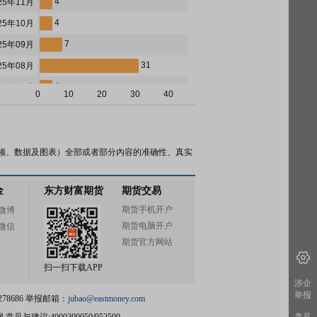
4
25年11月
4
25年10月
7
25年09月
31
25年08月
4
25年07月
0
10
20
30
40
4
25年06月
6
25年05月
33
25年04月
频、数据及图表）全部或者部分内容的准确性、真实
7
25年03月
金
东方财富期货
期货交易
5
25年02月
期货手机开户
微博
6
25年01月
期货电脑开户
微信
11
24年12月
期货官方网站
11
24年11月
扫一扫下载APP
10
24年10月
涉企
举报
78686 举报邮箱：
jubao@eastmoney.com
9
24年09月