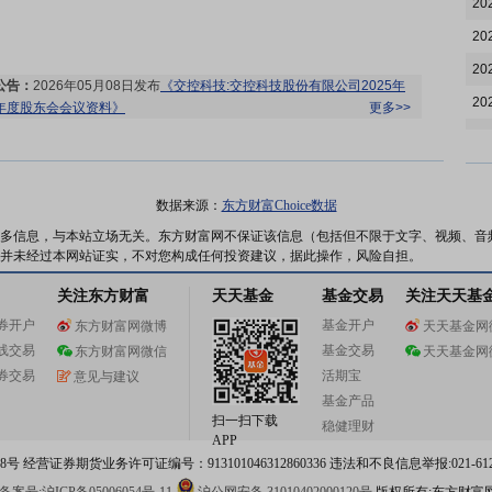
20
20
20
公告：
2026年05月08日发布
《交控科技:交控科技股份有限公司2025年
20
年度股东会会议资料》
更多>>
20
20
20
数据来源：
东方财富Choice数据
机构调研：
2026年04月30日披露公司于2026年04月29日接待13家机构
20
多信息，与本站立场无关。东方财富网不保证该信息（包括但不限于文字、视频、音
调研
更多>>
并未经过本网站证实，不对您构成任何投资建议，据此操作，风险自担。
20
关注东方财富
天天基金
基金交易
关注天天基
20
券开户
基金开户
东方财富网微博
天天基金网
20
线交易
基金交易
东方财富网微信
天天基金网
20
关联交易：
2026年04月28日公布与北京京投亿雅捷交通科技有限公司
券交易
活期宝
意见与建议
(其它关联关系)发生3笔交易，合计金额374.00万元，款项涉及购买商品
20
基金产品
更多>>
扫一扫下载
稳健理财
20
公告：
2026年04月28日发布
《交控科技:交控科技股份有限公司关于续
APP
聘2026年度审计机构的公告》
等27条公告
更多>>
 经营证券期货业务许可证编号：913101046312860336 违法和不良信息举报:021-612
20
业绩报表：
2026年一季报归属净利润1633万元，同比下降7.77%，基本