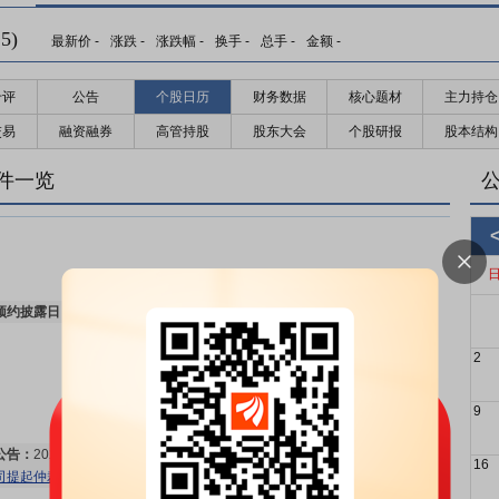
5)
最新价
-
涨跌
-
涨跌幅
-
换手
-
总手
-
金额
-
千评
公告
个股日历
财务数据
核心题材
主力持仓
交易
融资融券
高管持股
股东大会
个股研报
股本结构
件一览
预约披露日：
2026年半年报预约2026年08月29日披露
更多>>
2
9
公告：
2026年07月21日发布
《交控科技:交控科技股份有限公司关于公
16
司提起仲裁的公告》
更多>>