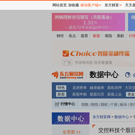
网站首页
加收藏
移动客户端
东方财富
天天
财经
焦点
股票
新股
期指
期权
行
数据中心
特色
龙虎榜单
融资融券
股权质押
大宗
新股
新股申购
新股日历
新股上会
资金
行情中心
指数
|
期指
|
期权
|
个股
|
板块
|
排
东方财富网
>
数据中心
>
交控科技个股
全景图