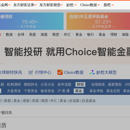
基金网
东方财富证券
东方财富期货
妙想
Choice数据
股吧
情
数据
全球
美股
港股
期货
外汇
黄金
银行
基金
理财
保险
全球财经快讯
行情中心
Choice数据
妙想大模型
交易
机构调研
期指持仓
公告大全
条件选股
财报
业绩报表
最新预告
分
大盘资金
个股资金
板块资金
沪 港 通
基金
基金净值
基金定投
基金
行
|
新股
|
基金
|
港股
|
美股
|
期货
|
外汇
|
黄金
|
自选股
|
自选基金
个股日历
日历