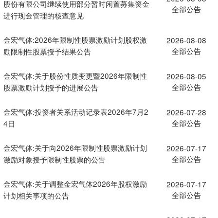
股份有限公司继续使用部分暂时闲置募集资金
全部公告
进行现金管理的核查意见
金宏气体:2026年限制性股票激励计划股权激
2026-08-08
全部公告
励限制性股票授予结果公告
金宏气体:关于股份性质变更暨2026年限制性
2026-08-05
全部公告
股票激励计划授予的进展公告
金宏气体:投资者关系活动记录表2026年7月2
2026-07-28
全部公告
4日
金宏气体:关于向2026年限制性股票激励计划
2026-07-17
全部公告
激励对象授予限制性股票的公告
金宏气体:关于调整金宏气体2026年股权激励
2026-07-17
全部公告
计划相关事项的公告