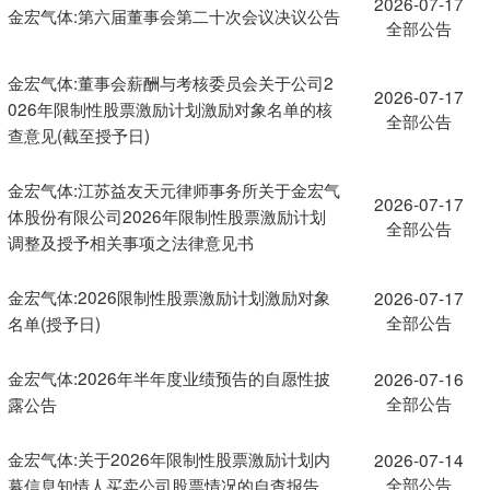
2026-07-17
金宏气体:第六届董事会第二十次会议决议公告
全部公告
金宏气体:董事会薪酬与考核委员会关于公司2
2026-07-17
026年限制性股票激励计划激励对象名单的核
全部公告
查意见(截至授予日)
金宏气体:江苏益友天元律师事务所关于金宏气
2026-07-17
体股份有限公司2026年限制性股票激励计划
全部公告
调整及授予相关事项之法律意见书
金宏气体:2026限制性股票激励计划激励对象
2026-07-17
全部公告
名单(授予日)
金宏气体:2026年半年度业绩预告的自愿性披
2026-07-16
全部公告
露公告
金宏气体:关于2026年限制性股票激励计划内
2026-07-14
全部公告
幕信息知情人买卖公司股票情况的自查报告