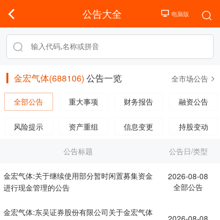
公告大全
金宏气体(688106)
公告一览
全市场公告
全部公告
重大事项
财务报告
融资公告
风险提示
资产重组
信息变更
持股变动
公告标题
公告日/类型
金宏气体:关于继续使用部分暂时闲置募集资金
2026-08-08
全部公告
进行现金管理的公告
金宏气体:东吴证券股份有限公司关于金宏气体
2026-08-08