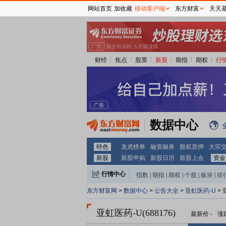
网站首页
加收藏
移动客户端
东方财富
天天
财经
焦点
股票
新股
期指
期权
行
数据中心
特色
龙虎榜单
融资融券
股权质押
大宗
新股
新股申购
新股日历
新股上会
资金
行情中心
指数
|
期指
|
期权
|
个股
|
板块
|
排
东方财富网
>
数据中心
>
公告大全
>
亚虹医药-U
>
亚虹医药-U(688176)
最新价
-
涨