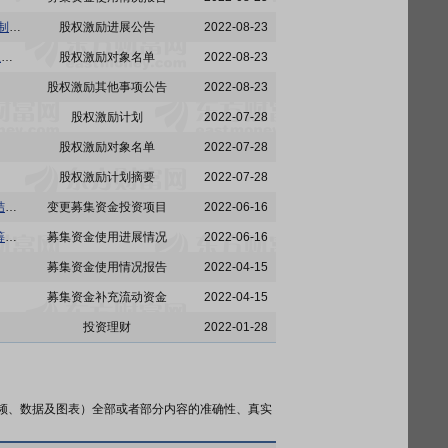
688176:江苏亚虹医药科技股份有限公司关于向2022年限制性股票激励计划激励对象首次授予限制性股票的公告
股权激励进展公告
2022-08-23
688176:江苏亚虹医药科技股份有限公司2022年限制性股票激励计划首次授予激励对象名单(截止首次授予日)
股权激励对象名单
2022-08-23
股权激励其他事项公告
2022-08-23
股权激励计划
2022-07-28
股权激励对象名单
2022-07-28
股权激励计划摘要
2022-07-28
688176:江苏亚虹医药科技股份有限公司关于募集资金投资项目拟增加实施地点并调整内部投资结构、增加实施主体及向全资子公司增资或提供借款以用于募集资金投资项目实施的公告
变更募集资金投资项目
2022-06-16
688176:江苏亚虹医药科技股份有限公司关于使用募集资金置换预先投入募集资金投资项目的自筹资金的公告
募集资金使用进展情况
2022-06-16
募集资金使用情况报告
2022-04-15
募集资金补充流动资金
2022-04-15
投资理财
2022-01-28
频、数据及图表）全部或者部分内容的准确性、真实