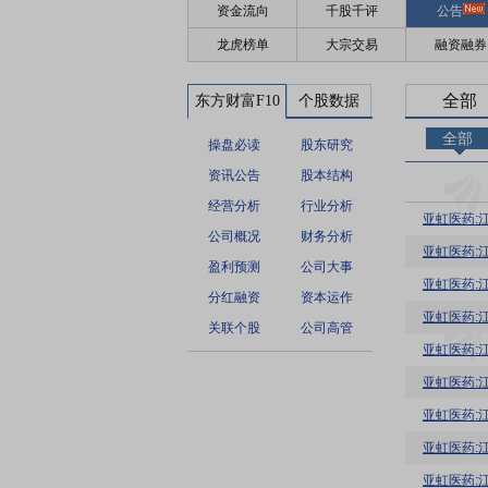
资金流向
千股千评
公告
龙虎榜单
大宗交易
融资融券
全部
东方财富F10
个股数据
全部
操盘必读
股东研究
资讯公告
股本结构
经营分析
行业分析
亚虹医药:
公司概况
财务分析
亚虹医药:
盈利预测
公司大事
分红融资
资本运作
关联个股
公司高管
亚虹医药:
亚虹医药:
亚虹医药:
亚虹医药: