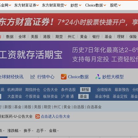
基金网
东方财富证券
东方财富期货
妙想
Choice数据
股吧
情
数据
全球
美股
港股
期货
外汇
黄金
银行
基金
理财
保险
全球财经快讯
行情中心
Choice数据
妙想大模型
交易
机构调研
期指持仓
公告大全
条件选股
财报
业绩报表
最新预告
分
大盘资金
个股资金
板块资金
沪 港 通
基金
基金净值
基金定投
基金
行
|
新股
|
基金
|
港股
|
美股
|
期货
|
外汇
|
黄金
|
自选股
|
自选基金
 亚虹医药-U-公告大全
点击进入公告大全
跌
-
涨跌幅
-
换手
-
总手
-
金额
-