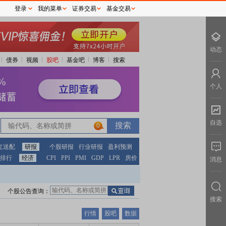
登录
我的菜单
证券交易
基金交易
动态
债券
视频
股吧
基金吧
博客
搜索
个人
自选
0
红送配
研报
个股研报
行业研报
盈利预测
排行
经济
CPI
PPI
PMI
GDP
LPR
房价
消息
个股公告查询：
搜索
行情
股吧
数据