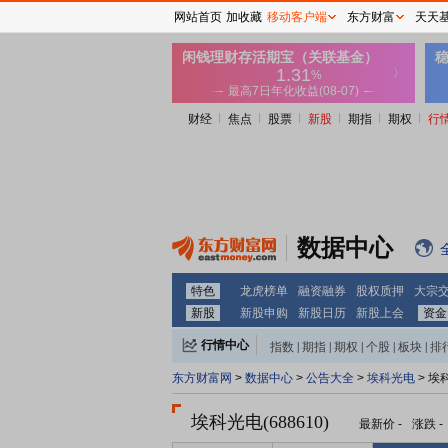
网站首页
加收藏
移动客户端
东方财富
天天
财经
焦点
股票
新股
期指
期权
行
数据中心
特色
龙虎榜单
融资融券
股权质押
大宗
新股
新股申购
新股日历
新股上会
资金
行情中心
指数
|
期指
|
期权
|
个股
|
板块
|
排
东方财富网
>
数据中心
>
公告大全
>
埃科光电
> 埃
埃科光电(688610)
最新价
-
涨跌
-