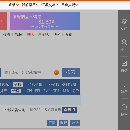
登录
我的菜单
证券交易
基金交易
动态
债券
视频
股吧
基金吧
博客
搜索
个人
自选
0
红送配
研报
个股研报
行业研报
盈利预测
排行
经济
CPI
PPI
PMI
GDP
LPR
房价
消息
个股公告查询：
搜索
行情
股吧
数据