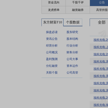
资金流向
千股千评
公告
龙虎榜单
融资融券
高管持股
全部
东方财富F10
个股数据
操盘必读
股东研究
资讯公告
股本结构
埃科光电:
经营分析
行业分析
公司概况
财务分析
埃科光电:
盈利预测
公司大事
埃科光电:
分红融资
资本运作
埃科光电:
关联个股
公司高管
埃科光电:
埃科光电:
埃科光电:
埃科光电:
埃科光电: