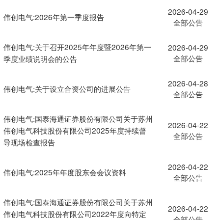
2026-04-29
伟创电气:2026年第一季度报告
全部公告
伟创电气:关于召开2025年年度暨2026年第一
2026-04-29
全部公告
季度业绩说明会的公告
2026-04-28
伟创电气:关于设立合资公司的进展公告
全部公告
伟创电气:国泰海通证券股份有限公司关于苏州
2026-04-22
伟创电气科技股份有限公司2025年度持续督
全部公告
导现场检查报告
2026-04-22
伟创电气:2025年年度股东会会议资料
全部公告
伟创电气:国泰海通证券股份有限公司关于苏州
2026-04-22
伟创电气科技股份有限公司2022年度向特定
全部公告