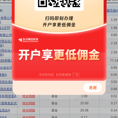
称
相关链接
机构属性
持股总数(万股)
持股市值(
有限公司-分
持仓明细
保险
200.82
1.34
品
人ETF
持仓明细
基金
293.54
1.96
有限公司
持仓明细
其他
689.49
4.60
管理合伙企业
持仓明细
其他
323.79
2.16
伙)
管理合伙企业
持仓明细
其他
345.04
2.30
伙)
科技有限公司
持仓明细
其他
11570.49
77.1
合发起式A
持仓明细
基金
119.53
0.80
债券A
持仓明细
基金
7.00
0.05
选混合发起A
持仓明细
基金
524.69
3.50
混合发起A
持仓明细
基金
128.86
0.86
持有期债券A
持仓明细
基金
1.00
0.01
开债券发起式
持仓明细
基金
25.00
0.17
泓混合A
持仓明细
基金
20.36
0.14
混合A
持仓明细
基金
0.17
0.00