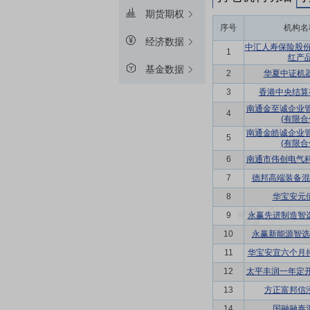
期货期权
序号
机构名
经济数据
中汇人寿保险股份
1
红产
基金数据
2
华夏中证机器
3
香港中央结算
南通金至诚企业
4
(有限合
南通金皓诚企业
5
(有限合
6
南通市伟创电气
7
德邦高端装备混
8
华宝安元
9
永赢先进制造智
10
永赢新能源智选
11
华宝安宜六个月
12
太平丰润一年定
13
方正富邦信
14
国融融泰