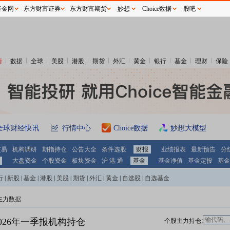
基金网
东方财富证券
东方财富期货
妙想
Choice数据
股吧
情
数据
全球
美股
港股
期货
外汇
黄金
银行
基金
理财
保险
全球财经快讯
行情中心
Choice数据
妙想大模型
交易
机构调研
期指持仓
公告大全
条件选股
财报
业绩报表
最新预告
分
大盘资金
个股资金
板块资金
沪 港 通
基金
基金净值
基金定投
基金
行
|
新股
|
基金
|
港股
|
美股
|
期货
|
外汇
|
黄金
|
自选股
|
自选基金
主力数据
026年一季报机构持仓
个股主力持仓: