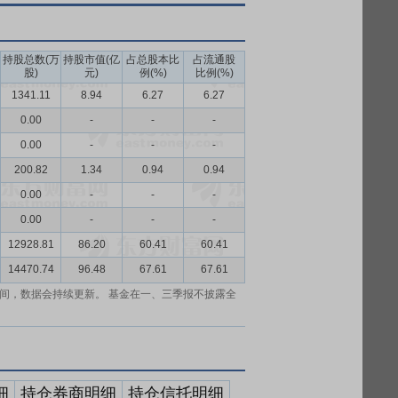
持股总数(万
持股市值(亿
占总股本比
占流通股
股)
元)
例(%)
比例(%)
1341.11
8.94
6.27
6.27
0.00
-
-
-
0.00
-
-
-
200.82
1.34
0.94
0.94
0.00
-
-
-
0.00
-
-
-
12928.81
86.20
60.41
60.41
14470.74
96.48
67.61
67.61
间，数据会持续更新。 基金在一、三季报不披露全
细
持仓券商明细
持仓信托明细