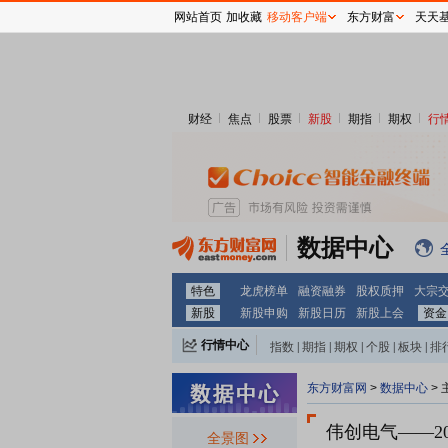
网站首页
加收藏
移动客户端
东方财富
天天
财经
焦点
股票
新股
期指
期权
行
数据中心
特色
龙虎榜单
融资融券
股权质押
大宗
新股
新股申购
新股日历
新股上会
资金
行情中心
指数
|
期指
|
期权
|
个股
|
板块
|
排
东方财富网
>
数据中心
>
伟创电气
——2
全景图