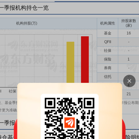
年一季报机构持仓一览
持股家数
机构持股(万)
机构属性
(家)
基金
16
QFII
-
社保
-
保险
1
券商
-
信托
-
其他
4
机构汇总
21
表、基金季报、半年报和基金年报；在上市公司报表、基金季报、半年报和年报公布期
计更为准确。
年一季报机构持仓明细
持仓基金明细
持仓QFII明细
持仓社保明细
持仓保险明