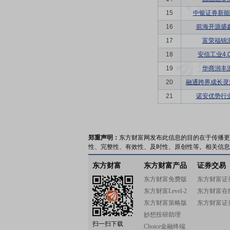
15
中银证券新能
16
前海开源盛
17
富荣福锦
18
安信工业4.
19
华商润丰
20
融通跨界成长灵
21
诺安优势行
郑重声明：
东方财富网发布此信息的目的在于传播更
性、完整性、有效性、及时性、原创性等。相关信息
东方财富
东方财富产品
证券交易
东方财富免费版
东方财富证
东方财富Level-2
东方财富在
东方财富策略版
东方财富证
妙想投研助理
扫一扫下载
Choice金融终端