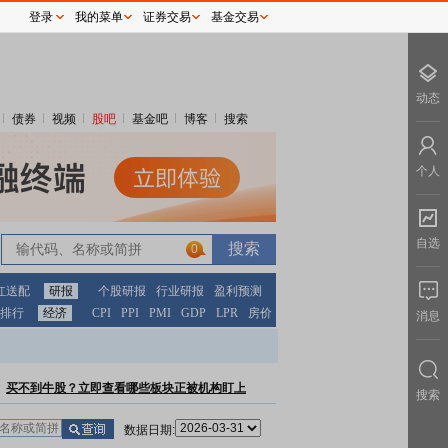
登录
我的菜单
证券交易
基金交易
动态
债券
视频
股吧
基金吧
博客
搜索
个人
自选
0
红送配
研报
个股研报
行业研报
盈利预测
排行
经济
CPI
PPI
PMI
GDP
LPR
房价
消息
买不到牛股？立即查看哪些板块正被机构盯上
搜索
数据日期: