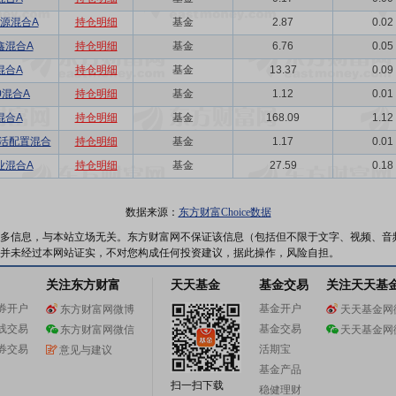
源混合A
持仓明细
基金
2.87
0.02
鑫混合A
持仓明细
基金
6.76
0.05
混合A
持仓明细
基金
13.37
0.09
0混合A
持仓明细
基金
1.12
0.01
混合A
持仓明细
基金
168.09
1.12
活配置混合
持仓明细
基金
1.17
0.01
业混合A
持仓明细
基金
27.59
0.18
数据来源：
东方财富Choice数据
多信息，与本站立场无关。东方财富网不保证该信息（包括但不限于文字、视频、音
并未经过本网站证实，不对您构成任何投资建议，据此操作，风险自担。
关注东方财富
天天基金
基金交易
关注天天基
券开户
基金开户
东方财富网微博
天天基金网
线交易
基金交易
东方财富网微信
天天基金网
券交易
活期宝
意见与建议
基金产品
扫一扫下载
稳健理财