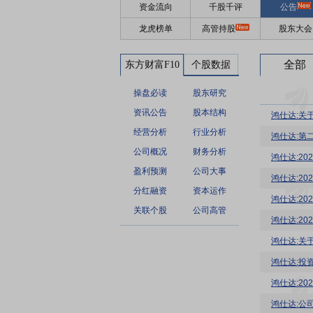
资金流向
千股千评
公告
龙虎榜单
高管持股
股东大会
全部
东方财富F10
个股数据
操盘必读
股东研究
资讯公告
股本结构
鸿仕达:关
经营分析
行业分析
鸿仕达:第
公司概况
财务分析
鸿仕达:2
盈利预测
公司大事
鸿仕达:2
分红融资
资本运作
鸿仕达:20
关联个股
公司高管
鸿仕达:2
鸿仕达:关
鸿仕达:投
鸿仕达:2
鸿仕达:公