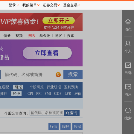
登录
我的菜单
证券交易
基金交易
动态
债券
视频
股吧
基金吧
博客
搜索
个人
自选
0
红送配
研报
个股研报
行业研报
盈利预测
排行
经济
CPI
PPI
PMI
GDP
LPR
房价
消息
个股公告查询：
搜索
行情
股吧
数据