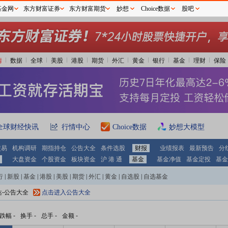
基金网
东方财富证券
东方财富期货
妙想
Choice数据
股吧
情
数据
全球
美股
港股
期货
外汇
黄金
银行
基金
理财
保险
全球财经快讯
行情中心
Choice数据
妙想大模型
交易
机构调研
期指持仓
公告大全
条件选股
财报
业绩报表
最新预告
分
大盘资金
个股资金
板块资金
沪 港 通
基金
基金净值
基金定投
基金
行
|
新股
|
基金
|
港股
|
美股
|
期货
|
外汇
|
黄金
|
自选股
|
自选基金
达-公告大全
点击进入公告大全
跌幅
-
换手
-
总手
-
金额
-