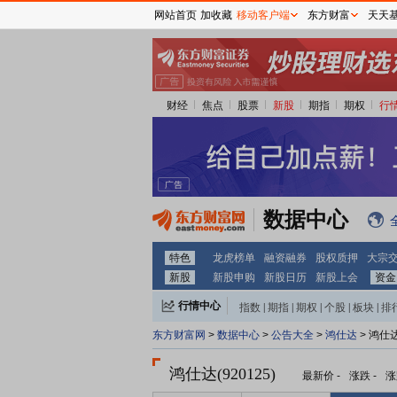
网站首页
加收藏
移动客户端
东方财富
天天
财经
焦点
股票
新股
期指
期权
行
数据中心
特色
龙虎榜单
融资融券
股权质押
大宗
新股
新股申购
新股日历
新股上会
资金
行情中心
指数
|
期指
|
期权
|
个股
|
板块
|
排
东方财富网
>
数据中心
>
公告大全
>
鸿仕达
> 鸿仕
鸿仕达(920125)
最新价
-
涨跌
-
涨