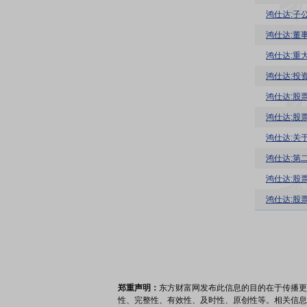
鸿仕达:子
鸿仕达:董
鸿仕达:重
鸿仕达:投
鸿仕达:股
鸿仕达:股
鸿仕达:关
鸿仕达:第
鸿仕达:股
鸿仕达:股
郑重声明：
东方财富网发布此信息的目的在于传播更
性、完整性、有效性、及时性、原创性等。相关信息