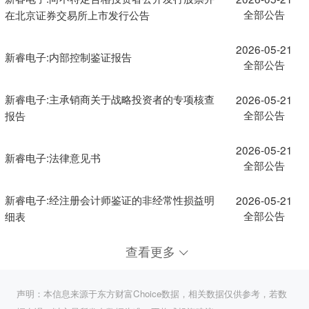
全部公告
在北京证券交易所上市发行公告
2026-05-21
新睿电子:内部控制鉴证报告
全部公告
新睿电子:主承销商关于战略投资者的专项核查
2026-05-21
全部公告
报告
2026-05-21
新睿电子:法律意见书
全部公告
新睿电子:经注册会计师鉴证的非经常性损益明
2026-05-21
全部公告
细表
查看更多
声明：本信息来源于东方财富Choice数据，相关数据仅供参考，若数