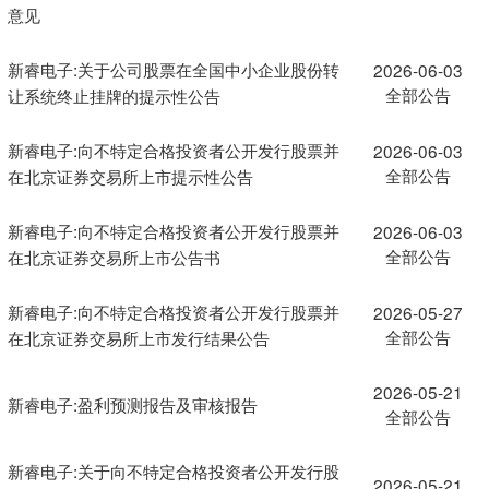
意见
新睿电子:关于公司股票在全国中小企业股份转
2026-06-03
全部公告
让系统终止挂牌的提示性公告
新睿电子:向不特定合格投资者公开发行股票并
2026-06-03
全部公告
在北京证券交易所上市提示性公告
新睿电子:向不特定合格投资者公开发行股票并
2026-06-03
全部公告
在北京证券交易所上市公告书
新睿电子:向不特定合格投资者公开发行股票并
2026-05-27
全部公告
在北京证券交易所上市发行结果公告
2026-05-21
新睿电子:盈利预测报告及审核报告
全部公告
新睿电子:关于向不特定合格投资者公开发行股
2026-05-21