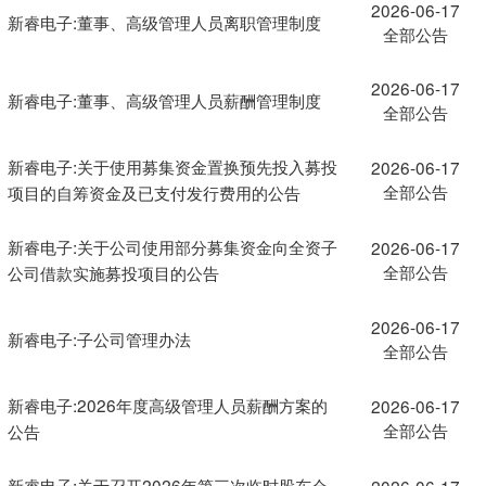
2026-06-17
新睿电子:董事、高级管理人员离职管理制度
全部公告
2026-06-17
新睿电子:董事、高级管理人员薪酬管理制度
全部公告
新睿电子:关于使用募集资金置换预先投入募投
2026-06-17
全部公告
项目的自筹资金及已支付发行费用的公告
新睿电子:关于公司使用部分募集资金向全资子
2026-06-17
全部公告
公司借款实施募投项目的公告
2026-06-17
新睿电子:子公司管理办法
全部公告
新睿电子:2026年度高级管理人员薪酬方案的
2026-06-17
全部公告
公告
新睿电子:关于召开2026年第三次临时股东会
2026-06-17