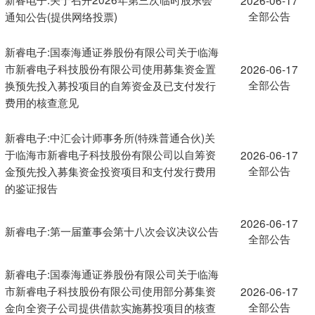
全部公告
通知公告(提供网络投票)
新睿电子:国泰海通证券股份有限公司关于临海
市新睿电子科技股份有限公司使用募集资金置
2026-06-17
全部公告
换预先投入募投项目的自筹资金及已支付发行
费用的核查意见
新睿电子:中汇会计师事务所(特殊普通合伙)关
于临海市新睿电子科技股份有限公司以自筹资
2026-06-17
全部公告
金预先投入募集资金投资项目和支付发行费用
的鉴证报告
2026-06-17
新睿电子:第一届董事会第十八次会议决议公告
全部公告
新睿电子:国泰海通证券股份有限公司关于临海
市新睿电子科技股份有限公司使用部分募集资
2026-06-17
全部公告
金向全资子公司提供借款实施募投项目的核查