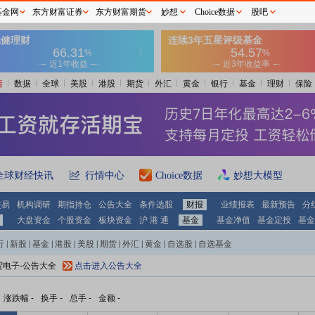
基金网
东方财富证券
东方财富期货
妙想
Choice数据
股吧
情
数据
全球
美股
港股
期货
外汇
黄金
银行
基金
理财
保险
全球财经快讯
行情中心
Choice数据
妙想大模型
交易
机构调研
期指持仓
公告大全
条件选股
财报
业绩报表
最新预告
分
大盘资金
个股资金
板块资金
沪 港 通
基金
基金净值
基金定投
基金
行
|
新股
|
基金
|
港股
|
美股
|
期货
|
外汇
|
黄金
|
自选股
|
自选基金
贸电子-公告大全
点击进入公告大全
涨跌幅
-
换手
-
总手
-
金额
-