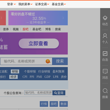
登录
我的菜单
证券交易
基金交易
动态
债券
视频
股吧
基金吧
博客
搜索
个人
自选
0
红送配
研报
个股研报
行业研报
盈利预测
排行
经济
CPI
PPI
PMI
GDP
LPR
房价
消息
个股公告查询：
搜索
行情
股吧
数据