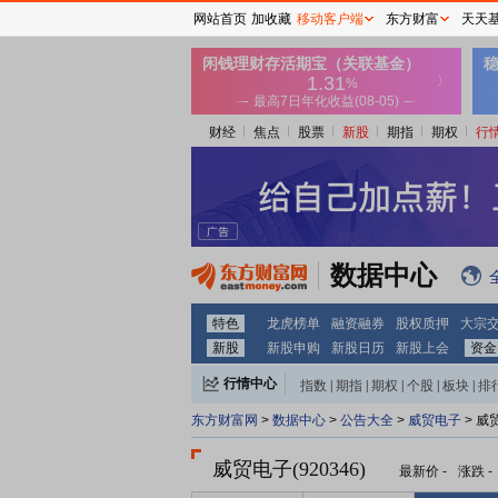
网站首页
加收藏
移动客户端
东方财富
天天
财经
焦点
股票
新股
期指
期权
行
数据中心
特色
龙虎榜单
融资融券
股权质押
大宗
新股
新股申购
新股日历
新股上会
资金
行情中心
指数
|
期指
|
期权
|
个股
|
板块
|
排
东方财富网
>
数据中心
>
公告大全
>
威贸电子
> 威
威贸电子(920346)
最新价
-
涨跌
-