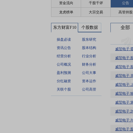
资金流向
千股千评
公告
龙虎榜单
大宗交易
高管持股
全部
东方财富F10
个股数据
操盘必读
股东研究
资讯公告
股本结构
威贸电子:
经营分析
行业分析
威贸电子:
公司概况
财务分析
威贸电子:
盈利预测
公司大事
威贸电子:
分红融资
资本运作
关联个股
公司高管
威贸电子:
威贸电子:
威贸电子:
威贸电子: