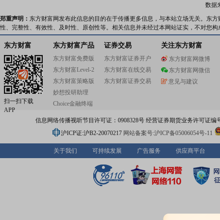
数据
郑重声明：
东方财富网发布此信息的目的在于传播更多信息，与本站立场无关。东方
性、完整性、有效性、及时性、原创性等。相关信息并未经过本网站证实，不对您构
东方财富
东方财富产品
证券交易
关注东方财富
东方财富免费版
东方财富证券开户
东方财富网微博
东方财富Level-2
东方财富在线交易
东方财富网微信
东方财富策略版
东方财富证券交易
意见与建议
妙想投研助理
扫一扫下载
Choice金融终端
APP
信息网络传播视听节目许可证：0908328号 经营证券期货业务许可证编号：91310
沪ICP证:沪B2-20070217
网站备案号:沪ICP备05006054号-11
关于我们
可持续发展
广告服务
供应商平台