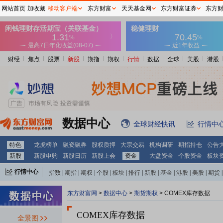
网站首页
加收藏
移动客户端
东方财富
天天基金网
东方财富证券
东方
财经
焦点
股票
新股
期指
期权
行情
数据
全球
美股
港股
数据中心
全球财经快讯
行情中
特色
龙虎榜单
融资融券
股权质押
大宗交易
机构调研
期指持仓
公告
新股
新股申购
新股日历
新股上会
资金
大盘资金
个股资金
板块
行情中心
指数
|
期指
|
期权
|
个股
|
板块
|
排行
|
新股
|
基金
|
港股
|
美股
|
期货
|
外汇
|
黄金
|
自选股
|
自选基金
东方财富网
>
数据中心
>
期货期权
>
COMEX库存数据
COMEX库存数据
全景图