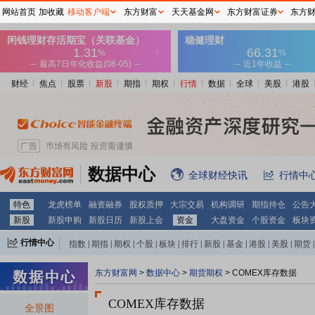
网站首页
加收藏
移动客户端
东方财富
天天基金网
东方财富证券
东方
财经
焦点
股票
新股
期指
期权
行情
数据
全球
美股
港股
数据中心
全球财经快讯
行情中
特色
龙虎榜单
融资融券
股权质押
大宗交易
机构调研
期指持仓
公告
新股
新股申购
新股日历
新股上会
资金
大盘资金
个股资金
板块
行情中心
指数
|
期指
|
期权
|
个股
|
板块
|
排行
|
新股
|
基金
|
港股
|
美股
|
期货
|
外汇
|
黄金
|
自选股
|
自选基金
东方财富网
>
数据中心
>
期货期权
>
COMEX库存数据
COMEX库存数据
全景图