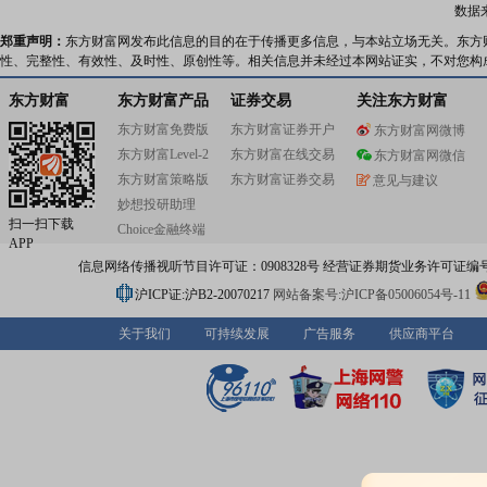
数据
郑重声明：
东方财富网发布此信息的目的在于传播更多信息，与本站立场无关。东方
性、完整性、有效性、及时性、原创性等。相关信息并未经过本网站证实，不对您构
东方财富
东方财富产品
证券交易
关注东方财富
东方财富免费版
东方财富证券开户
东方财富网微博
东方财富Level-2
东方财富在线交易
东方财富网微信
东方财富策略版
东方财富证券交易
意见与建议
妙想投研助理
扫一扫下载
Choice金融终端
APP
信息网络传播视听节目许可证：0908328号 经营证券期货业务许可证编号：91310
沪ICP证:沪B2-20070217
网站备案号:沪ICP备05006054号-11
关于我们
可持续发展
广告服务
供应商平台