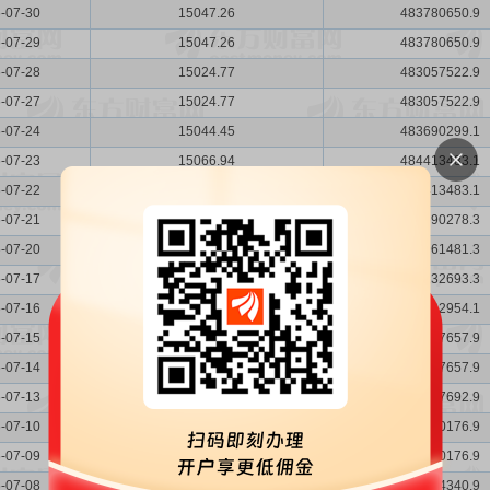
-07-30
15047.26
483780650.9
-07-29
15047.26
483780650.9
-07-28
15024.77
483057522.9
-07-27
15024.77
483057522.9
-07-24
15044.45
483690299.1
-07-23
15066.94
484413483.1
-07-22
15066.94
484413483.1
-07-21
15044.45
483690278.3
-07-20
15052.89
483961481.3
-07-17
15061.32
484232693.3
-07-16
14993.83
482062954.1
-07-15
14957.28
480887657.9
-07-14
14957.28
480887657.9
-07-13
14854.64
477587692.9
-07-10
14871.51
478130176.9
-07-09
14871.51
478130176.9
-07-08
14899.63
479034340.9