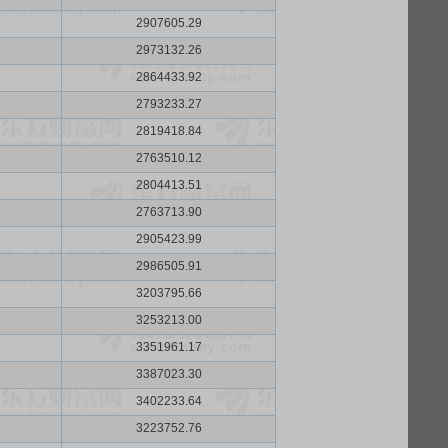
2907605.29
2973132.26
2864433.92
2793233.27
2819418.84
2763510.12
2804413.51
2763713.90
2905423.99
2986505.91
3203795.66
3253213.00
3351961.17
3387023.30
3402233.64
3223752.76