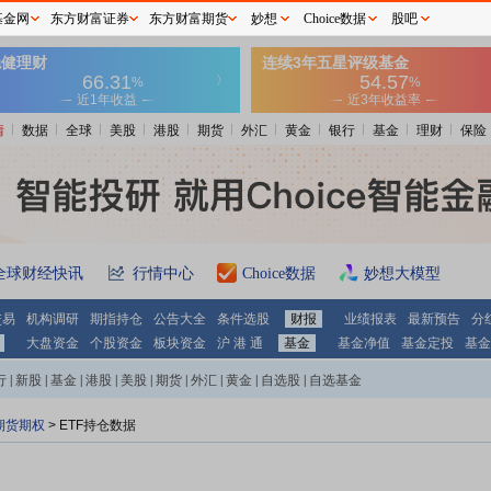
基金网
东方财富证券
东方财富期货
妙想
Choice数据
股吧
情
数据
全球
美股
港股
期货
外汇
黄金
银行
基金
理财
保险
全球财经快讯
行情中心
Choice数据
妙想大模型
交易
机构调研
期指持仓
公告大全
条件选股
财报
业绩报表
最新预告
分
大盘资金
个股资金
板块资金
沪 港 通
基金
基金净值
基金定投
基金
行
|
新股
|
基金
|
港股
|
美股
|
期货
|
外汇
|
黄金
|
自选股
|
自选基金
期货期权
>
ETF持仓数据