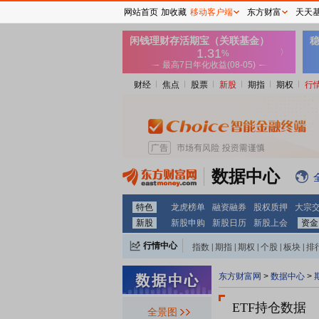
网站首页
加收藏
移动客户端
东方财富
天天
财经
焦点
股票
新股
期指
期权
行
数据中心
特色
龙虎榜单
融资融券
股权质押
大宗
新股
新股申购
新股日历
新股上会
资金
行情中心
指数
|
期指
|
期权
|
个股
|
板块
|
排
东方财富网
>
数据中心
>
ETF持仓数据
全景图