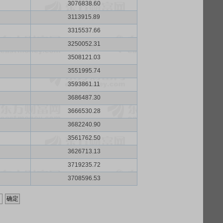
3076838.60
3113915.89
3315537.66
3250052.31
3508121.03
3551995.74
3593861.11
3686487.30
3666530.28
3682240.90
3561762.50
3626713.13
3719235.72
3708596.53