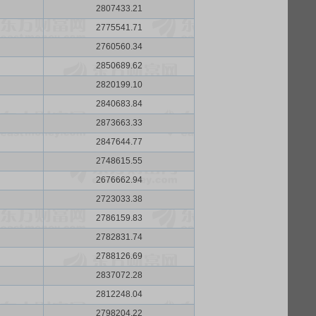
2807433.21
2775541.71
2760560.34
2850689.62
2820199.10
2840683.84
2873663.33
2847644.77
2748615.55
2676662.94
2723033.38
2786159.83
2782831.74
2788126.69
2837072.28
2812248.04
2798204.22