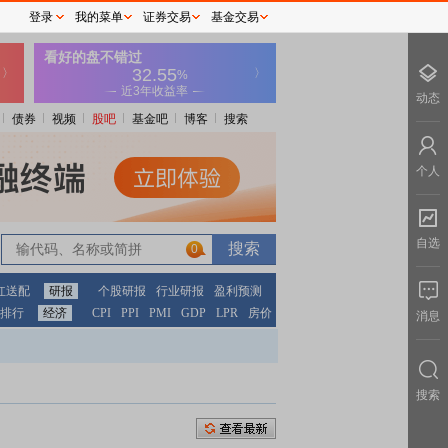
登录
我的菜单
证券交易
基金交易
动态
债券
视频
股吧
基金吧
博客
搜索
个人
自选
0
红送配
研报
个股研报
行业研报
盈利预测
排行
经济
CPI
PPI
PMI
GDP
LPR
房价
消息
搜索