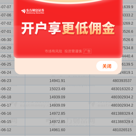
-07-07
14915.10
479531639.9
-07-06
14899.63
479034333.2
-07-02
14939.01
480300269.2
-07-01
14922.22
479760526.6
-06-30
14922.22
479760526.6
-06-29
14902.53
479127534.8
-06-26
14947.54
480574440.4
-06-25
14991.13
481976139.5
-06-24
14918.00
479624819.1
-06-23
14941.91
480393537
-06-22
15023.49
483016320.2
-06-18
14939.09
480302934.2
-06-17
14939.09
480302934.2
-06-16
14972.85
481388329.4
-06-15
14972.85
481388329.4
-06-12
14961.60
481026515