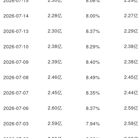
2026-07-15
8.06%
2.28亿
2.27
2026-07-14
8.00%
2.30亿
2.29
2026-07-13
8.37%
2.38亿
2.38
2026-07-10
8.29%
2.39亿
2.38
2026-07-09
8.40%
2.46亿
2.45
2026-07-08
8.49%
2.45亿
2.44
2026-07-07
8.35%
2.60亿
2.59
2026-07-06
8.37%
2.59亿
2.58
2026-07-03
7.94%