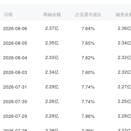
日期
两融余额
占流通市值比
融资余
2.37亿
2.36
2026-08-06
7.64%
2.35亿
2.34
2026-08-05
7.65%
2.33亿
2.32
2026-08-04
7.62%
2.34亿
2.32
2026-08-03
7.60%
2.29亿
2.27
2026-07-31
7.74%
2.26亿
2.25
2026-07-30
7.74%
2.29亿
2.28
2026-07-29
7.86%
2.28亿
2.27
2026-07-28
7.99%