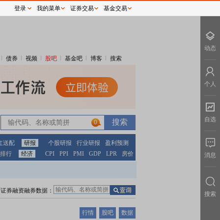
登录
我的菜单
证券交易
基金交易
动态
债券
视频
股吧
基金吧
博客
搜索
个人
自选
0
红送配
研报
个股研报
行业研报
盈利预测
排行
经济
CPI
PPI
PMI
GDP
LPR
房价
消息
证券融资融券数据：
搜索
行情
股吧
数据