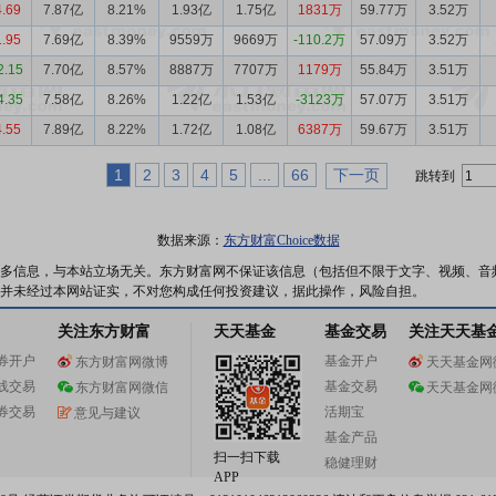
4.69
7.87亿
8.21%
1.93亿
1.75亿
1831万
59.77万
3.52万
1.95
7.69亿
8.39%
9559万
9669万
-110.2万
57.09万
3.52万
2.15
7.70亿
8.57%
8887万
7707万
1179万
55.84万
3.51万
4.35
7.58亿
8.26%
1.22亿
1.53亿
-3123万
57.07万
3.51万
4.55
7.89亿
8.22%
1.72亿
1.08亿
6387万
59.67万
3.51万
1
2
3
4
5
...
66
下一页
跳转到
数据来源：
东方财富Choice数据
多信息，与本站立场无关。东方财富网不保证该信息（包括但不限于文字、视频、音
并未经过本网站证实，不对您构成任何投资建议，据此操作，风险自担。
关注东方财富
天天基金
基金交易
关注天天基
券开户
基金开户
东方财富网微博
天天基金网
线交易
基金交易
东方财富网微信
天天基金网
券交易
活期宝
意见与建议
基金产品
扫一扫下载
稳健理财
APP