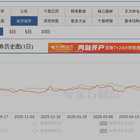
千评
公告
个股日历
财务数据
核心题材
主力持仓
交易
融资融券
高管持股
股东大会
个股研报
股本结构
3日
5日
10日
券历史图(
1
日)