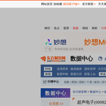
网站首页
加收藏
移动客户端
东方财富
天天
财经
焦点
股票
新股
期指
期权
行
数据中心
特色
龙虎榜单
融资融券
股权质押
大宗
新股
新股申购
新股日历
新股上会
资金
行情中心
指数
|
期指
|
期权
|
个股
|
板块
|
排
东方财富网
>
数据中心
>
超声电子(00082
全景图