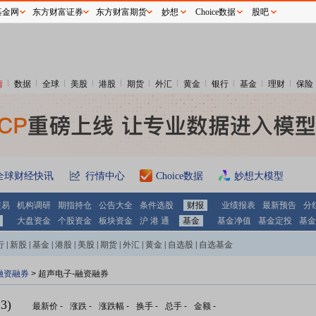
基金网
东方财富证券
东方财富期货
妙想
Choice数据
股吧
情
数据
全球
美股
港股
期货
外汇
黄金
银行
基金
理财
保险
全球财经快讯
行情中心
Choice数据
妙想大模型
交易
机构调研
期指持仓
公告大全
条件选股
财报
业绩报表
最新预告
分
大盘资金
个股资金
板块资金
沪 港 通
基金
基金净值
基金定投
基金
行
|
新股
|
基金
|
港股
|
美股
|
期货
|
外汇
|
黄金
|
自选股
|
自选基金
融资融券
>
超声电子-融资融券
3)
最新价
-
涨跌
-
涨跌幅
-
换手
-
总手
-
金额
-