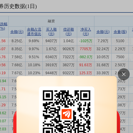
券历史数据(
1
日)
融资
涨跌幅
(%)
余额占流
买入额
偿还额
净买入
余额(元)
余额(元)
余量(股)
通市值比
(元)
(元)
(元)
1.56
8.25亿
9.69%
9407万
1.04亿
-1025万
7.29万
5100
5.07
8.35亿
9.97%
1.67亿
9026万
7705万
32.24万
2.29万
5.76
7.58亿
9.51%
6340万
7322万
-982.0万
10.05万
7500
0.56
7.68亿
10.18%
3919万
3827万
91.63万
31.68万
2.50万
3.19
7.67亿
10.23%
9448万
9322万
125.3万
33.39万
2.65万
6.94
7.66亿
10.54%
7563万
6685万
877.5万
26.86万
2.20万
1.71
7.57亿
9.70%
6492万
6707万
-215.6万
35.82万
2.73万
5.15
7.59亿
9.89%
5980万
5493万
486.7万
29.54万
2.29万
4.29
7.54亿
9.32%
4251万
5207万
-955.9万
28.29万
2.08万
3.62
7.64亿
9.84%
4034万
4768万
-733.9万
29.60万
2.27万
0.07
7.71亿
9.58%
6131万
6635万
-504.1万
30.04万
2.22万
2.03
7.76亿
9.63%
1.17亿
9882万
1811万
30.33万
2.24万