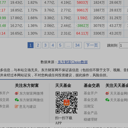
2.77
19.43亿
1.82%
4.77亿
4.19亿
5803万
1824万
28.66万
2.17
18.85亿
1.72%
3.76亿
2.77亿
9961万
1887万
28.83万
9.99
17.86亿
1.66%
3.38亿
1.79亿
1.59亿
2004万
31.29万
6.48
16.27亿
1.36%
2.06亿
2.44亿
-3862万
3079万
43.27万
8.14
16.65亿
1.30%
2.32亿
2.31亿
64.11万
3306万
43.20万
1
2
3
4
5
...
34
下一页
跳转到
数据来源：
东方财富Choice数据
多信息，与本站立场无关。东方财富网不保证该信息（包括但不限于文字、视频、音
并未经过本网站证实，不对您构成任何投资建议，据此操作，风险自担。
关注东方财富
天天基金
基金交易
关注天天基
券开户
基金开户
东方财富网微博
天天基金网
线交易
基金交易
东方财富网微信
天天基金网
券交易
活期宝
意见与建议
基金产品
扫一扫下载
稳健理财
APP