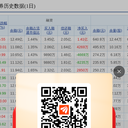
券历史数据(
1
日)
融资
涨跌幅
(%)
余额占流
买入额
偿还额
净买入
余额(元)
余额(元)
余量(股)
通市值比
(元)
(元)
(元)
5.55
12.49亿
1.44%
3.45亿
2.05亿
1.41亿
640.9万
12.44万
0.01
11.08亿
1.35%
2.06亿
1.64亿
4269万
495.9万
10.16万
9.99
10.65亿
1.43%
9890万
1.46亿
-4669万
274.2万
6.18万
6.49
11.12亿
1.64%
9880万
1.81亿
-8235万
235.9万
5.85万
1.91
11.94亿
1.65%
2.32亿
2.03亿
2850万
250.2万
5.80万
2.96
11.66亿
1.64%
1.23亿
1.63亿
-3941万
230.2万
5.44万
6.70
12.05亿
1.65%
2.32亿
1.45亿
8625万
393.4万
9.02万
9.99
11.19亿
1.43%
1.46亿
1.95亿
-4886万
566.6万
12.12万
0.00
11.68亿
1.34%
1.34亿
1.30亿
430.0万
403.6万
7.77万
5.75
11.64亿
1.47%
1.09亿
2.23亿
-1.14亿
230.9万
4.89万
0.04
12.77亿
1.52%
6533万
1.22亿
-5625万
237.5万
4.74万
6.62
13.34亿
1.59%
1.28亿
1.44亿
-1583万
467.2万
9.33万