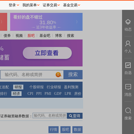
登录
我的菜单
证券交易
基金交易
动态
债券
视频
股吧
基金吧
博客
搜索
个人
自选
0
红送配
研报
个股研报
行业研报
盈利预测
排行
经济
CPI
PPI
PMI
GDP
LPR
房价
消息
证券融资融券数据：
搜索
行情
股吧
数据