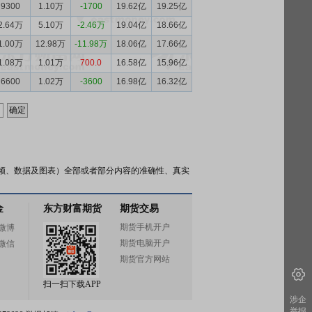
9300
1.10万
-1700
19.62亿
19.25亿
2.64万
5.10万
-2.46万
19.04亿
18.66亿
1.00万
12.98万
-11.98万
18.06亿
17.66亿
1.08万
1.01万
700.0
16.58亿
15.96亿
6600
1.02万
-3600
16.98亿
16.32亿
频、数据及图表）全部或者部分内容的准确性、真实
金
东方财富期货
期货交易
期货手机开户
微博
期货电脑开户
微信
期货官方网站
扫一扫下载APP
涉企
举报