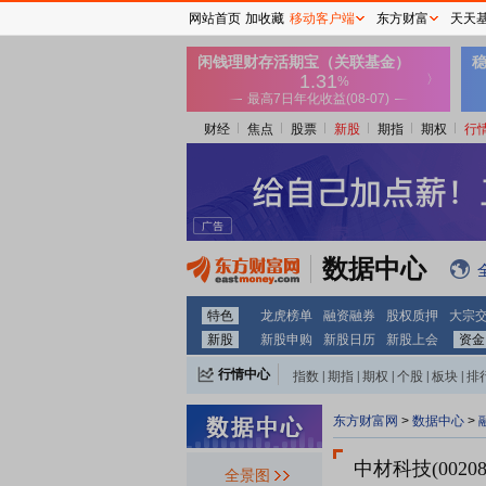
网站首页
加收藏
移动客户端
东方财富
天天
财经
焦点
股票
新股
期指
期权
行
数据中心
特色
龙虎榜单
融资融券
股权质押
大宗
新股
新股申购
新股日历
新股上会
资金
行情中心
指数
|
期指
|
期权
|
个股
|
板块
|
排
东方财富网
>
数据中心
>
中材科技(00208
全景图