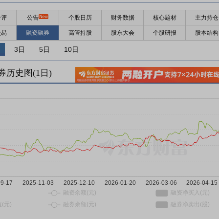
千评
公告
个股日历
财务数据
核心题材
主力持仓
交易
融资融券
高管持股
股东大会
个股研报
股本结构
3日
5日
10日
券历史图(
1
日)