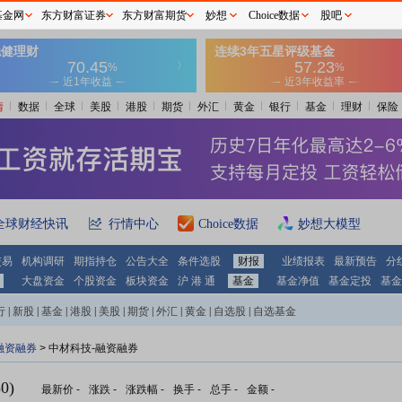
基金网
东方财富证券
东方财富期货
妙想
Choice数据
股吧
情
数据
全球
美股
港股
期货
外汇
黄金
银行
基金
理财
保险
全球财经快讯
行情中心
Choice数据
妙想大模型
交易
机构调研
期指持仓
公告大全
条件选股
财报
业绩报表
最新预告
分
大盘资金
个股资金
板块资金
沪 港 通
基金
基金净值
基金定投
基金
行
|
新股
|
基金
|
港股
|
美股
|
期货
|
外汇
|
黄金
|
自选股
|
自选基金
融资融券
>
中材科技-融资融券
0)
最新价
-
涨跌
-
涨跌幅
-
换手
-
总手
-
金额
-