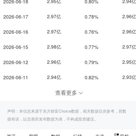
2.95亿
2.94
2026-06-18
0.80%
2.97亿
2.96
2026-06-17
0.78%
2.97亿
2.96
2026-06-16
0.76%
2.98亿
2.97
2026-06-15
0.77%
2.96亿
2.95
2026-06-12
0.79%
2.94亿
2.93
2026-06-11
0.82%
查看更多
声明：本信息来源于东方财富Choice数据，相关数据仅供参考，若数
据有误，以交易所发布数据为准，不构成投资建议。