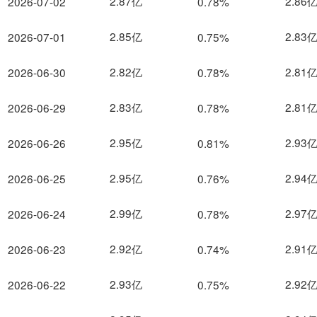
2.87亿
2.86
2026-07-02
0.78%
2.85亿
2.83
2026-07-01
0.75%
2.82亿
2.81
2026-06-30
0.78%
2.83亿
2.81
2026-06-29
0.78%
2.95亿
2.93
2026-06-26
0.81%
2.95亿
2.94
2026-06-25
0.76%
2.99亿
2.97
2026-06-24
0.78%
2.92亿
2.91
2026-06-23
0.74%
2.93亿
2.92
2026-06-22
0.75%