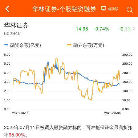
华林证券-个股融资融券
华林证券
14.66
-0.74%
-0.11
002945
融资余额(亿元)
融券余额(万元)
2022年07月11日被调入融资融券标的，可冲抵保证金最高折扣
率
65.00%
。