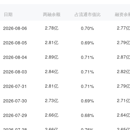
日期
两融余额
占流通市值比
融资余
2.78亿
2.77
2026-08-06
0.70%
2.81亿
2.79
2026-08-05
0.69%
2.89亿
2.87
2026-08-04
0.71%
2.84亿
2.82
2026-08-03
0.71%
2.81亿
2.79
2026-07-31
0.71%
2.73亿
2.71
2026-07-30
0.69%
2.66亿
2.64
2026-07-29
0.68%
2.66亿
2.65
2026-07-28
0.76%