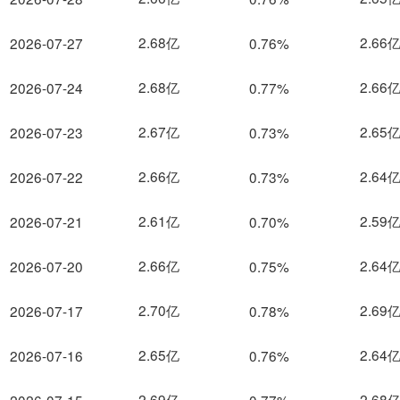
2.68亿
2.66
2026-07-27
0.76%
2.68亿
2.66
2026-07-24
0.77%
2.67亿
2.65
2026-07-23
0.73%
2.66亿
2.64
2026-07-22
0.73%
2.61亿
2.59
2026-07-21
0.70%
2.66亿
2.64
2026-07-20
0.75%
2.70亿
2.69
2026-07-17
0.78%
2.65亿
2.64
2026-07-16
0.76%
2.69亿
2.68