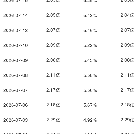
2026-07-15
5.29%
2.05亿
2.04
2026-07-14
5.43%
2.07亿
2.07
2026-07-13
5.46%
2.09亿
2.09
2026-07-10
5.22%
2.08亿
2.08
2026-07-09
5.43%
2.11亿
2.11
2026-07-08
5.58%
2.17亿
2.17
2026-07-07
5.56%
2.18亿
2.18
2026-07-06
5.67%
2.29亿
2.29
2026-07-03
4.92%