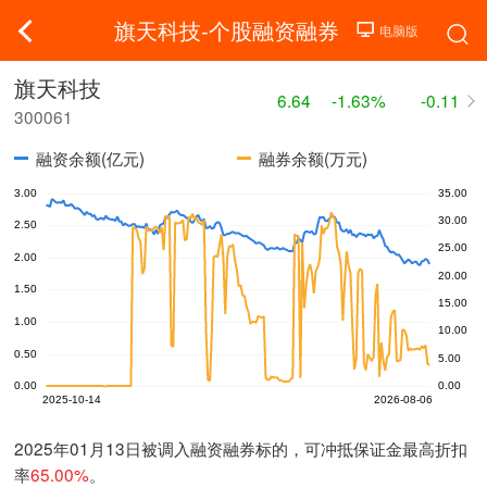
旗天科技-个股融资融券
旗天科技
6.64
-1.63%
-0.11
300061
融资余额(亿元)
融券余额(万元)
2025年01月13日被调入融资融券标的，可冲抵保证金最高折扣
率
65.00%
。