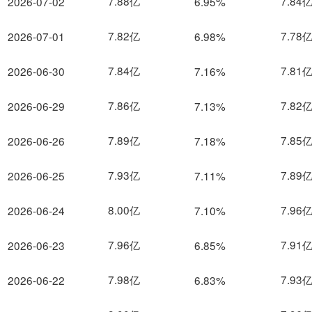
7.88亿
7.84
2026-07-02
6.95%
7.82亿
7.78
2026-07-01
6.98%
7.84亿
7.81
2026-06-30
7.16%
7.86亿
7.82
2026-06-29
7.13%
7.89亿
7.85
2026-06-26
7.18%
7.93亿
7.89
2026-06-25
7.11%
8.00亿
7.96
2026-06-24
7.10%
7.96亿
7.91
2026-06-23
6.85%
7.98亿
7.93
2026-06-22
6.83%