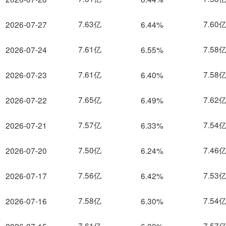
7.63亿
7.60
2026-07-27
6.44%
7.61亿
7.58
2026-07-24
6.55%
7.61亿
7.58
2026-07-23
6.40%
7.65亿
7.62
2026-07-22
6.49%
7.57亿
7.54
2026-07-21
6.33%
7.50亿
7.46
2026-07-20
6.24%
7.56亿
7.53
2026-07-17
6.42%
7.58亿
7.54
2026-07-16
6.30%
7.61亿
7.57