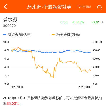
碧水源-个股融资融券
碧水源
3.50
-0.28%
-0.01
300070
融资余额(亿元)
融券余额(万元)
2013年01月31日被调入融资融券标的，可冲抵保证金最高折扣
率
65.00%
。