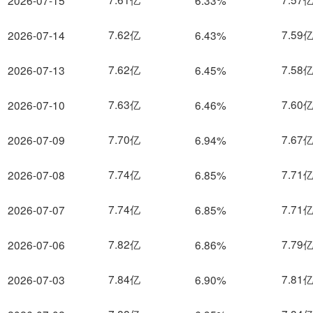
2026-07-15
6.33%
7.62亿
7.59
2026-07-14
6.43%
7.62亿
7.58
2026-07-13
6.45%
7.63亿
7.60
2026-07-10
6.46%
7.70亿
7.67
2026-07-09
6.94%
7.74亿
7.71
2026-07-08
6.85%
7.74亿
7.71
2026-07-07
6.85%
7.82亿
7.79
2026-07-06
6.86%
7.84亿
7.81
2026-07-03
6.90%