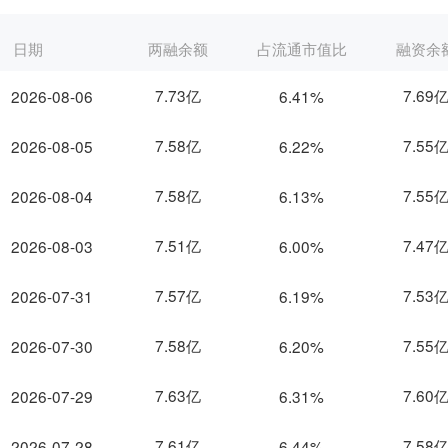
日期
两融余额
占流通市值比
融资余
7.73亿
7.69
2026-08-06
6.41%
7.58亿
7.55
2026-08-05
6.22%
7.58亿
7.55
2026-08-04
6.13%
7.51亿
7.47
2026-08-03
6.00%
7.57亿
7.53
2026-07-31
6.19%
7.58亿
7.55
2026-07-30
6.20%
7.63亿
7.60
2026-07-29
6.31%
7.61亿
7.58
2026-07-28
6.44%