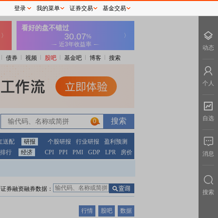
登录
我的菜单
证券交易
基金交易
动态
债券
视频
股吧
基金吧
博客
搜索
个人
自选
0
红送配
研报
个股研报
行业研报
盈利预测
排行
经济
CPI
PPI
PMI
GDP
LPR
房价
消息
证券融资融券数据：
搜索
行情
股吧
数据