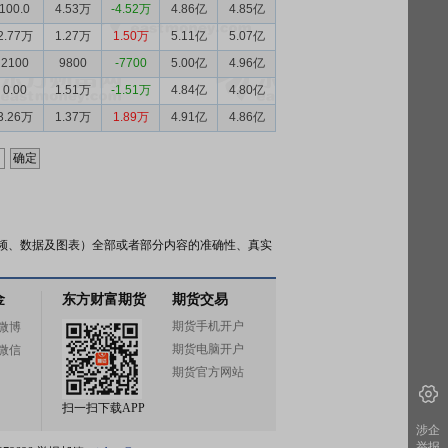
100.0
4.53万
-4.52万
4.86亿
4.85亿
2.77万
1.27万
1.50万
5.11亿
5.07亿
2100
9800
-7700
5.00亿
4.96亿
0.00
1.51万
-1.51万
4.84亿
4.80亿
3.26万
1.37万
1.89万
4.91亿
4.86亿
频、数据及图表）全部或者部分内容的准确性、真实
金
东方财富期货
期货交易
期货手机开户
微博
期货电脑开户
微信
期货官方网站
扫一扫下载APP
涉企
举报