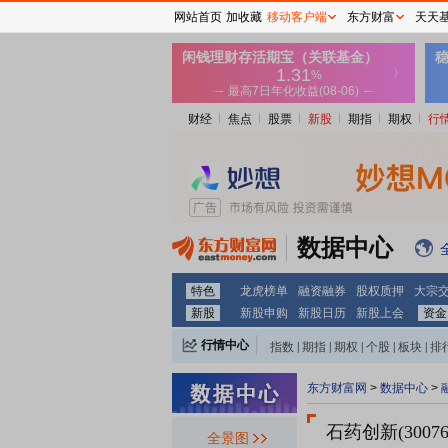
网站首页
加收藏
移动客户端
东方财富
天天
财经
焦点
股票
新股
期指
期权
行
数据中心
特色
龙虎榜单
融资融券
股权质押
大宗
新股
新股申购
新股日历
新股上会
资金
行情中心
指数
|
期指
|
期权
|
个股
|
板块
|
排
东方财富网
>
数据中心
>
石药创新(30076
全景图