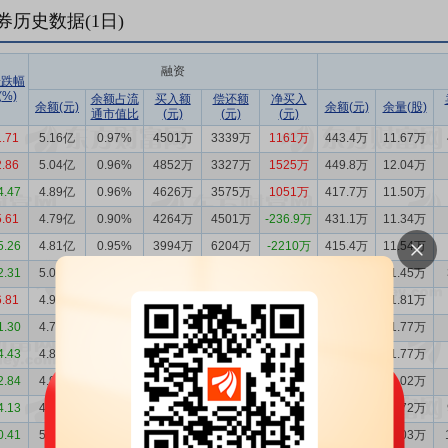
券历史数据(
1
日)
融资
涨跌幅
(%)
余额占流
买入额
偿还额
净买入
余额(元)
余额(元)
余量(股)
通市值比
(元)
(元)
(元)
1.71
5.16亿
0.97%
4501万
3339万
1161万
443.4万
11.67万
2.86
5.04亿
0.96%
4852万
3327万
1525万
449.8万
12.04万
4.47
4.89亿
0.96%
4626万
3575万
1051万
417.7万
11.50万
5.61
4.79亿
0.90%
4264万
4501万
-236.9万
431.1万
11.34万
5.26
4.81亿
0.95%
3994万
6204万
-2210万
415.4万
11.54万
2.31
5.03亿
0.94%
6151万
4899万
1252万
435.1万
11.45万
6.81
4.91亿
0.90%
7606万
6168万
1438万
459.4万
11.81万
1.30
4.76亿
0.93%
3283万
4207万
-924.2万
428.6万
11.77万
4.43
4.85亿
0.94%
3568万
4675万
-1107万
434.3万
11.77万
2.84
4.96亿
0.92%
5179万
4241万
937.8万
464.1万
12.02万
4.13
4.87亿
0.87%
7366万
1.17亿
-4335万
465.7万
11.72万
0.41
5.30亿
0.91%
7473万
5962万
1511万
498.6万
12.03万