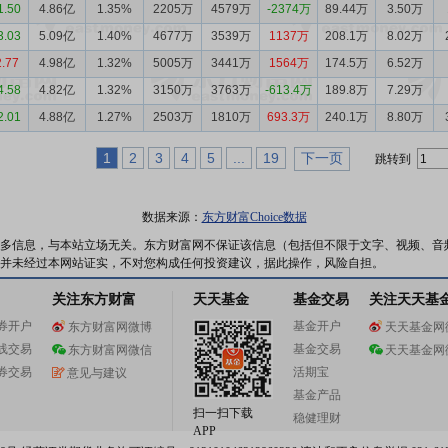
1.50
4.86亿
1.35%
2205万
4579万
-2374万
89.44万
3.50万
3.03
5.09亿
1.40%
4677万
3539万
1137万
208.1万
8.02万
2.77
4.98亿
1.32%
5005万
3441万
1564万
174.5万
6.52万
4.58
4.82亿
1.32%
3150万
3763万
-613.4万
189.8万
7.29万
2.01
4.88亿
1.27%
2503万
1810万
693.3万
240.1万
8.80万
1
2
3
4
5
...
19
下一页
跳转到
数据来源：
东方财富Choice数据
多信息，与本站立场无关。东方财富网不保证该信息（包括但不限于文字、视频、音
并未经过本网站证实，不对您构成任何投资建议，据此操作，风险自担。
关注东方财富
天天基金
基金交易
关注天天基
券开户
基金开户
东方财富网微博
天天基金网
线交易
基金交易
东方财富网微信
天天基金网
券交易
活期宝
意见与建议
基金产品
扫一扫下载
稳健理财
APP