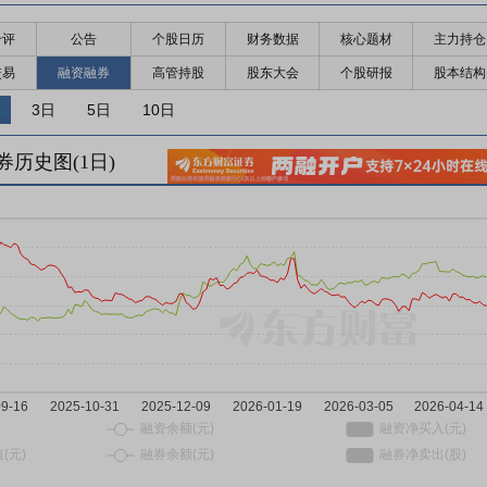
千评
公告
个股日历
财务数据
核心题材
主力持仓
交易
融资融券
高管持股
股东大会
个股研报
股本结构
3日
5日
10日
券历史图(
1
日)