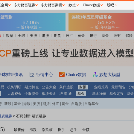
基金网
东方财富证券
东方财富期货
妙想
Choice数据
股吧
情
数据
全球
美股
港股
期货
外汇
黄金
银行
基金
理财
保险
全球财经快讯
行情中心
Choice数据
妙想大模型
交易
机构调研
期指持仓
公告大全
条件选股
财报
业绩报表
最新预告
分
大盘资金
个股资金
板块资金
沪 港 通
基金
基金净值
基金定投
基金
行
|
新股
|
基金
|
港股
|
美股
|
期货
|
外汇
|
黄金
|
自选股
|
自选基金
融资融券
>
石药创新-融资融券
5)
最新价
-
涨跌
-
涨跌幅
-
换手
-
总手
-
金额
-