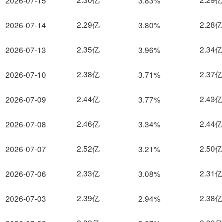
2026-07-15
3.83%
2.29亿
2.28
2026-07-14
3.80%
2.35亿
2.34
2026-07-13
3.96%
2.38亿
2.37
2026-07-10
3.71%
2.44亿
2.43
2026-07-09
3.77%
2.46亿
2.44
2026-07-08
3.34%
2.52亿
2.50
2026-07-07
3.21%
2.33亿
2.31
2026-07-06
3.08%
2.39亿
2.38
2026-07-03
2.94%