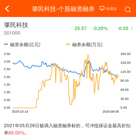
肇民科技-个股融资融券
肇民科技
25.57
-0.20%
-0.05
301000
融资余额(亿元)
融券余额(万元)
2021年05月28日被调入融资融券标的，可冲抵保证金最高折扣
率
65.00%
。