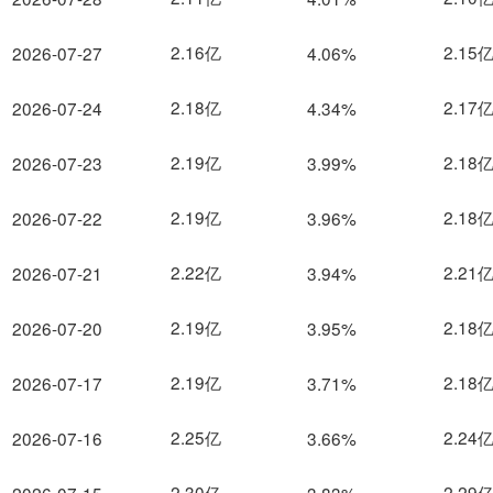
2.16亿
2.15
2026-07-27
4.06%
2.18亿
2.17
2026-07-24
4.34%
2.19亿
2.18
2026-07-23
3.99%
2.19亿
2.18
2026-07-22
3.96%
2.22亿
2.21
2026-07-21
3.94%
2.19亿
2.18
2026-07-20
3.95%
2.19亿
2.18
2026-07-17
3.71%
2.25亿
2.24
2026-07-16
3.66%
2.30亿
2.29