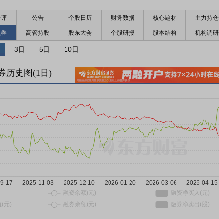
千评
公告
个股日历
财务数据
核心题材
主力持仓
融券
高管持股
股东大会
个股研报
股本结构
机构调研
3日
5日
10日
券历史图(
1
日)