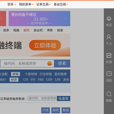
登录
我的菜单
证券交易
基金交易
动态
债券
视频
股吧
基金吧
博客
搜索
个人
自选
0
红送配
研报
个股研报
行业研报
盈利预测
排行
经济
CPI
PPI
PMI
GDP
LPR
房价
消息
证券融资融券数据：
搜索
行情
股吧
数据