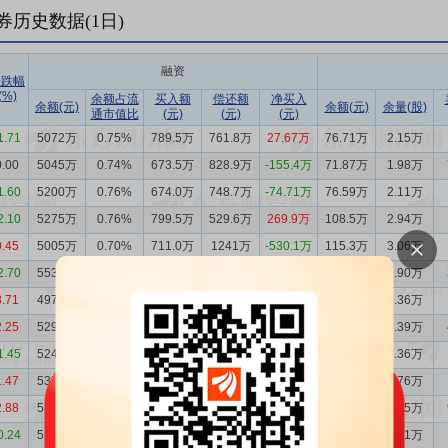
券历史数据(
1
日)
融资
涨跌幅
(%)
余额占流
买入额
偿还额
净买入
余额(元)
余额(元)
余量(股)
通市值比
(元)
(元)
(元)
1.71
5072万
0.75%
789.5万
761.8万
27.67万
76.71万
2.15万
0.00
5045万
0.74%
673.5万
828.9万
-155.4万
71.87万
1.98万
1.60
5200万
0.76%
674.0万
748.7万
-74.71万
76.59万
2.11万
2.10
5275万
0.76%
799.5万
529.6万
269.9万
108.5万
2.94万
0.45
5005万
0.70%
711.0万
1241万
-530.1万
115.3万
3.06万
2.70
5535万
0.78%
1269万
708.5万
560.5万
108.8万
2.90万
8.71
4974万
0.68%
1323万
1648万
-325.1万
129.5万
3.36万
2.25
5299万
0.79%
546.1万
493.7万
52.43万
120.2万
3.39万
1.45
5247万
0.80%
709.0万
811.6万
-102.6万
116.5万
3.36万
1.47
5350万
0.80%
453.2万
285.7万
167.4万
97.12万
2.76万
2.88
5182万
0.79%
423.7万
456.4万
-32.74万
88.43万
2.55万
0.24
5215万
0.82%
274.7万
650.1万
-375.4万
84.61万
2.51万