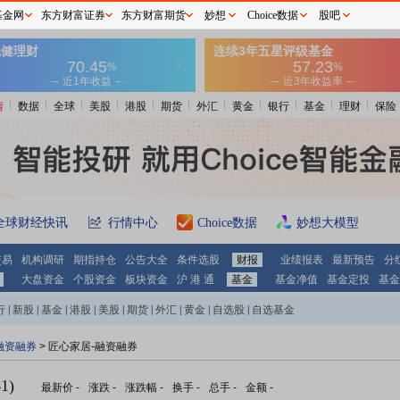
基金网
东方财富证券
东方财富期货
妙想
Choice数据
股吧
情
数据
全球
美股
港股
期货
外汇
黄金
银行
基金
理财
保险
全球财经快讯
行情中心
Choice数据
妙想大模型
交易
机构调研
期指持仓
公告大全
条件选股
财报
业绩报表
最新预告
分
大盘资金
个股资金
板块资金
沪 港 通
基金
基金净值
基金定投
基金
行
|
新股
|
基金
|
港股
|
美股
|
期货
|
外汇
|
黄金
|
自选股
|
自选基金
融资融券
>
匠心家居-融资融券
1)
最新价
-
涨跌
-
涨跌幅
-
换手
-
总手
-
金额
-