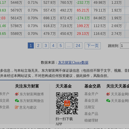
1.17
5446万
0.71%
527.9万
760.5万
-232.7万
49.98万
1.23万
3.63
5679万
0.73%
557.4万
492.2万
65.21万
79.11万
1.92万
2.03
5614万
0.70%
698.1万
872.4万
-174.3万
84.86万
1.99万
1.46
5788万
0.73%
918.3万
719.0万
199.2万
112.5万
2.69万
3.65
5589万
0.70%
479.7万
450.6万
29.13万
116.6万
2.74万
1
2
3
4
5
...
24
下一页
跳转到
数据来源：
东方财富Choice数据
多信息，与本站立场无关。东方财富网不保证该信息（包括但不限于文字、视频、音
并未经过本网站证实，不对您构成任何投资建议，据此操作，风险自担。
关注东方财富
天天基金
基金交易
关注天天基
券开户
基金开户
东方财富网微博
天天基金网
线交易
基金交易
东方财富网微信
天天基金网
券交易
活期宝
意见与建议
基金产品
扫一扫下载
稳健理财
APP