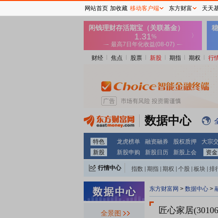
网站首页
加收藏
移动客户端
东方财富
天天
财经
焦点
股票
新股
期指
期权
行
数据中心
特色
龙虎榜单
融资融券
股权质押
大宗
新股
新股申购
新股日历
新股上会
资金
行情中心
指数
|
期指
|
期权
|
个股
|
板块
|
排
东方财富网
>
数据中心
>
匠心家居(30106
全景图