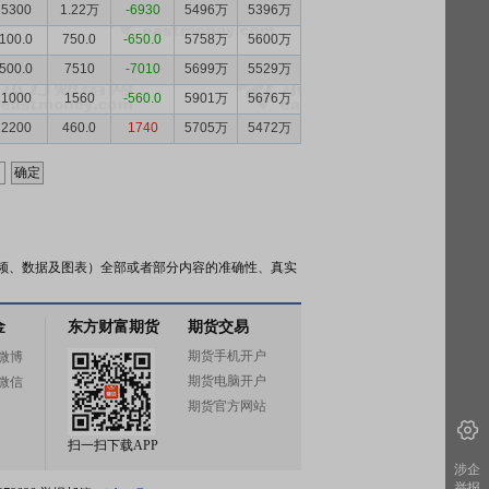
5300
1.22万
-6930
5496万
5396万
100.0
750.0
-650.0
5758万
5600万
500.0
7510
-7010
5699万
5529万
1000
1560
-560.0
5901万
5676万
2200
460.0
1740
5705万
5472万
频、数据及图表）全部或者部分内容的准确性、真实
金
东方财富期货
期货交易
期货手机开户
微博
期货电脑开户
微信
期货官方网站
扫一扫下载APP
涉企
举报