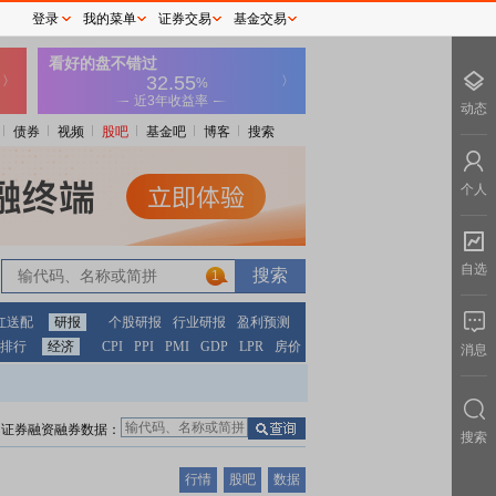
登录
我的菜单
证券交易
基金交易
动态
债券
视频
股吧
基金吧
博客
搜索
个人
自选
1
红送配
研报
个股研报
行业研报
盈利预测
排行
经济
CPI
PPI
PMI
GDP
LPR
房价
消息
证券融资融券数据：
搜索
行情
股吧
数据