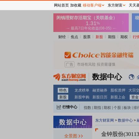
网站首页
加收藏
移动客户端
东方财富
天天
财经
焦点
股票
新股
期指
期权
行
数据中心
特色
龙虎榜单
融资融券
股权质押
大宗
新股
新股申购
新股日历
新股上会
资金
行情中心
指数
|
期指
|
期权
|
个股
|
板块
|
排
东方财富网
>
数据中心
>
金钟股份(30113
全景图