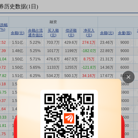
券历史数据(
1
日)
融资
涨跌幅
(%)
余额占流
买入额
偿还额
净买入
余额(元)
余额(元)
余量(股)
通市值比
(元)
(元)
(元)
2.52
1.51亿
5.22%
703.7万
429.6万
274.1万
23.46万
9000
7.39
1.48亿
5.25%
1017万
1199万
-182.0万
22.89万
9000
1.04
1.50亿
5.71%
476.6万
467.9万
8.75万
21.31万
9000
9.72
1.50亿
5.65%
1133万
1255万
-121.8万
14.36万
6000
7.82
1.51亿
6.25%
534.2万
500.1万
34.16万
17.67万
8100
3.18
1.51亿
5.75%
694.3万
1177万
-482.7万
16.09万
6800
5.75
1.56亿
6.12%
882.8万
997.9万
-115.1万
13.53万
5900
0.37
1.57亿
5.81%
1922万
1045万
877.2万
19.46万
8000
1.64
1.48亿
5.50%
763.6万
1288万
-524.2万
20.12万
8300
0.33
1.54亿
5.79%
591.9万
764.2万
-172.3万
20.27万
8500
1.81
1.55亿
5.84%
1114万
1596万
-482.7万
21.78万
9100
1.75
1.60亿
5.91%
1758万
1840万
-81.35万
22.18万
9100