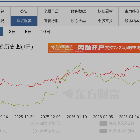
千评
公告
个股日历
财务数据
核心题材
主力持仓
交易
融资融券
高管持股
股东大会
个股研报
股本结构
3日
5日
10日
券历史图(
1
日)