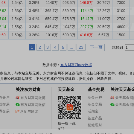
6.68
1.54亿
3.29%
1140万
993.5万
146.8万
30.79万
7300
2.92
1.53亿
3.48%
365.4万
539.9万
-174.4万
12.26万
3100
5.04
1.54亿
3.41%
659.4万
675.8万
-16.41万
11.00万
2700
2.14
1.55亿
3.24%
645.4万
1043万
-397.7万
20.59万
4800
0.50
1.59亿
3.26%
1016万
599.3万
416.8万
6.57万
1500
1
2
3
4
5
...
23
下一页
跳转到
数据来源：
东方财富Choice数据
多信息，与本站立场无关。东方财富网不保证该信息（包括但不限于文字、视频、音
并未经过本网站证实，不对您构成任何投资建议，据此操作，风险自担。
关注东方财富
天天基金
基金交易
关注天天基
券开户
基金开户
东方财富网微博
天天基金网
线交易
基金交易
东方财富网微信
天天基金网
券交易
活期宝
意见与建议
基金产品
扫一扫下载
稳健理财
APP