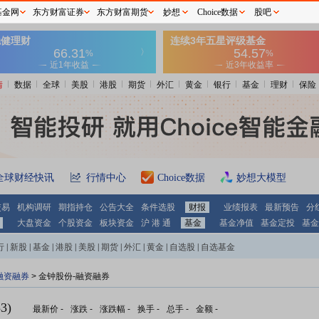
基金网
东方财富证券
东方财富期货
妙想
Choice数据
股吧
情
数据
全球
美股
港股
期货
外汇
黄金
银行
基金
理财
保险
全球财经快讯
行情中心
Choice数据
妙想大模型
交易
机构调研
期指持仓
公告大全
条件选股
财报
业绩报表
最新预告
分
大盘资金
个股资金
板块资金
沪 港 通
基金
基金净值
基金定投
基金
行
|
新股
|
基金
|
港股
|
美股
|
期货
|
外汇
|
黄金
|
自选股
|
自选基金
融资融券
>
金钟股份-融资融券
3)
最新价
-
涨跌
-
涨跌幅
-
换手
-
总手
-
金额
-