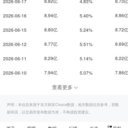
8.82亿
8.73
2026-06-17
4.83%
8.94亿
8.86
2026-06-16
5.40%
8.80亿
8.72
2026-06-15
5.24%
8.77亿
8.69
2026-06-12
5.51%
8.29亿
8.22
2026-06-11
5.14%
7.94亿
7.86
2026-06-10
5.07%
查看更多
声明：本信息来源于东方财富Choice数据，相关数据仅供参考，若数
据有误，以交易所发布数据为准，不构成投资建议。