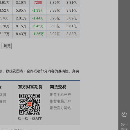
3.91万
3.19万
7200
3.89亿
3.81亿
4.52万
5.85万
-1.33万
3.88亿
3.81亿
5700
2.01万
-1.44万
3.90亿
3.82亿
1.70万
8.15万
-6.45万
3.90亿
3.81亿
7.17万
8.43万
-1.26万
3.92亿
3.82亿
频、数据及图表）全部或者部分内容的准确性、真实
金
东方财富期货
期货交易
期货手机开户
微博
期货电脑开户
微信
期货官方网站
扫一扫下载APP
涉企
举报