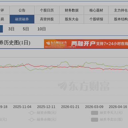
千评
公告
个股日历
财务数据
核心题材
主力持仓
交易
融资融券
高管持股
股东大会
个股研报
股本结构
3日
5日
10日
券历史图(
1
日)