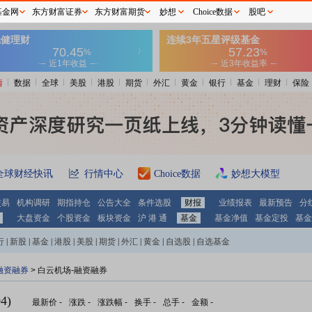
基金网
东方财富证券
东方财富期货
妙想
Choice数据
股吧
情
数据
全球
美股
港股
期货
外汇
黄金
银行
基金
理财
保险
全球财经快讯
行情中心
Choice数据
妙想大模型
交易
机构调研
期指持仓
公告大全
条件选股
财报
业绩报表
最新预告
分
大盘资金
个股资金
板块资金
沪 港 通
基金
基金净值
基金定投
基金
行
|
新股
|
基金
|
港股
|
美股
|
期货
|
外汇
|
黄金
|
自选股
|
自选基金
融资融券
>
白云机场-融资融券
4)
最新价
-
涨跌
-
涨跌幅
-
换手
-
总手
-
金额
-