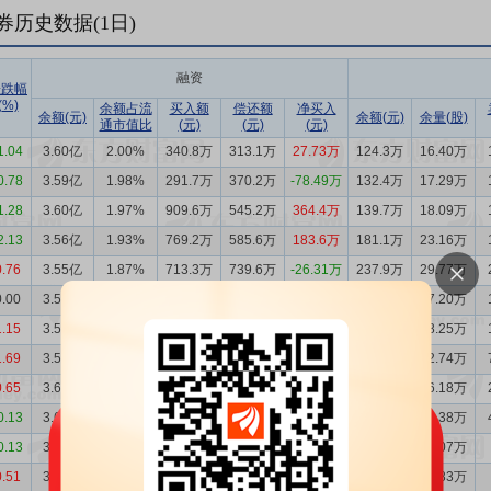
券历史数据(
1
日)
融资
涨跌幅
(%)
余额占流
买入额
偿还额
净买入
余额(元)
余额(元)
余量(股)
通市值比
(元)
(元)
(元)
1.04
3.60亿
2.00%
340.8万
313.1万
27.73万
124.3万
16.40万
0.78
3.59亿
1.98%
291.7万
370.2万
-78.49万
132.4万
17.29万
1.28
3.60亿
1.97%
909.6万
545.2万
364.4万
139.7万
18.09万
2.13
3.56亿
1.93%
769.2万
585.6万
183.6万
181.1万
23.16万
0.76
3.55亿
1.87%
713.3万
739.6万
-26.31万
237.9万
29.77万
0.00
3.55亿
1.89%
611.4万
831.0万
-219.6万
215.7万
27.20万
1.15
3.57亿
1.90%
656.0万
838.5万
-182.5万
224.0万
28.25万
1.69
3.59亿
1.93%
436.6万
819.6万
-383.0万
335.1万
42.74万
0.65
3.63亿
1.99%
324.8万
608.8万
-284.0万
278.9万
36.18万
0.13
3.65亿
2.02%
580.5万
489.3万
91.13万
301.7万
39.38万
0.13
3.65亿
2.01%
442.8万
1292万
-849.1万
269.0万
35.07万
0.51
3.73亿
1.98%
414.4万
797.4万
-382.9万
277.2万
34.83万