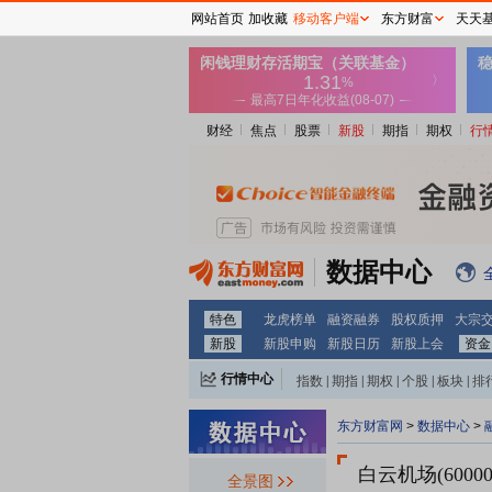
网站首页
加收藏
移动客户端
东方财富
天天
财经
焦点
股票
新股
期指
期权
行
数据中心
特色
龙虎榜单
融资融券
股权质押
大宗
新股
新股申购
新股日历
新股上会
资金
行情中心
指数
|
期指
|
期权
|
个股
|
板块
|
排
东方财富网
>
数据中心
>
白云机场(60000
全景图