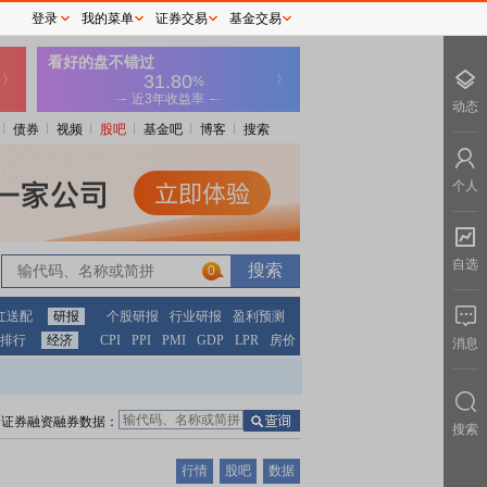
登录
我的菜单
证券交易
基金交易
动态
债券
视频
股吧
基金吧
博客
搜索
个人
自选
0
红送配
研报
个股研报
行业研报
盈利预测
排行
经济
CPI
PPI
PMI
GDP
LPR
房价
消息
证券融资融券数据：
搜索
行情
股吧
数据