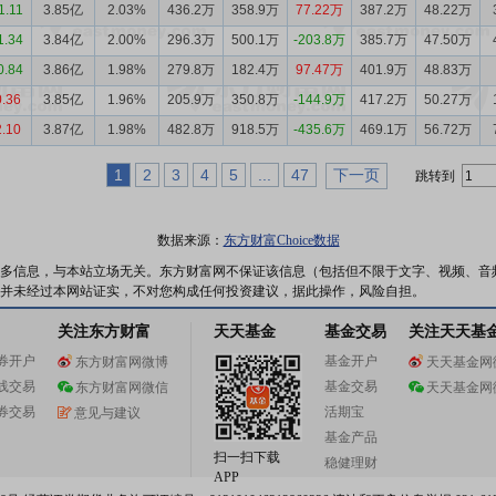
1.11
3.85亿
2.03%
436.2万
358.9万
77.22万
387.2万
48.22万
1.34
3.84亿
2.00%
296.3万
500.1万
-203.8万
385.7万
47.50万
0.84
3.86亿
1.98%
279.8万
182.4万
97.47万
401.9万
48.83万
0.36
3.85亿
1.96%
205.9万
350.8万
-144.9万
417.2万
50.27万
2.10
3.87亿
1.98%
482.8万
918.5万
-435.6万
469.1万
56.72万
1
2
3
4
5
...
47
下一页
跳转到
数据来源：
东方财富Choice数据
多信息，与本站立场无关。东方财富网不保证该信息（包括但不限于文字、视频、音
并未经过本网站证实，不对您构成任何投资建议，据此操作，风险自担。
关注东方财富
天天基金
基金交易
关注天天基
券开户
基金开户
东方财富网微博
天天基金网
线交易
基金交易
东方财富网微信
天天基金网
券交易
活期宝
意见与建议
基金产品
扫一扫下载
稳健理财
APP