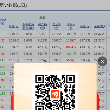
历史数据(
1
日)
融资
涨跌幅
(%)
余额占流
买入额
偿还额
净买入
余额(元)
余额(元)
余量(股)
通市值比
(元)
(元)
(元)
-
9.91亿
3.54%
0.00
1819万
-1819万
387.9万
21.37万
2.37
10.09亿
3.60%
7122万
5563万
1559万
387.9万
21.37万
0.45
9.94亿
3.63%
4230万
4123万
106.4万
413.6万
23.33万
0.39
9.93亿
3.61%
6434万
8648万
-2214万
390.0万
21.90万
4.16
10.15亿
3.71%
1.05亿
5392万
5106万
400.9万
22.60万
0.70
9.64亿
3.37%
1701万
1969万
-267.8万
377.8万
20.41万
0.53
9.66亿
3.36%
1862万
2273万
-410.2万
389.6万
20.90万
0.92
9.70亿
3.36%
2724万
2446万
278.1万
365.6万
19.51万
3.33
9.68亿
3.38%
7377万
5964万
1413万
347.8万
18.73万
1.18
9.54亿
3.22%
2285万
2317万
-32.11万
359.6万
18.72万
0.57
9.54亿
3.18%
2427万
2297万
130.0万
356.3万
18.33万
0.31
9.53亿
3.19%
1946万
1360万
585.6万
406.5万
21.03万