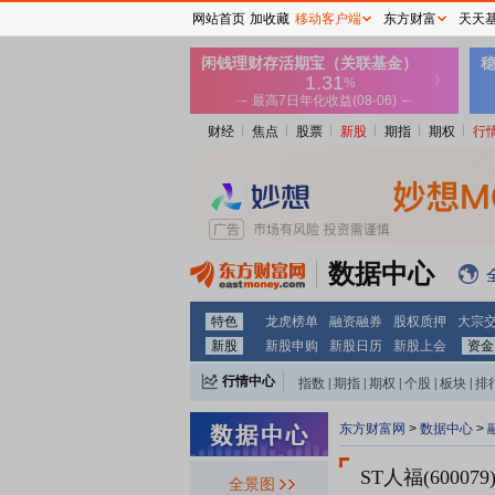
网站首页
加收藏
移动客户端
东方财富
天天
财经
焦点
股票
新股
期指
期权
行
数据中心
特色
龙虎榜单
融资融券
股权质押
大宗
新股
新股申购
新股日历
新股上会
资金
行情中心
指数
|
期指
|
期权
|
个股
|
板块
|
排
东方财富网
>
数据中心
>
ST人福(600079
全景图