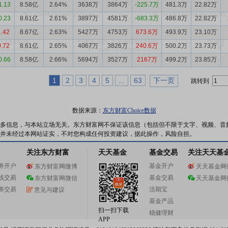
1.13
8.58亿
2.64%
3638万
3864万
-225.7万
481.3万
22.82万
0.23
8.61亿
2.61%
3897万
4581万
-683.3万
486.8万
22.82万
1.42
8.67亿
2.63%
5427万
4753万
673.6万
493.9万
23.10万
0.72
8.61亿
2.65%
4067万
3826万
240.6万
500.2万
23.73万
0.66
8.58亿
2.66%
5694万
3527万
2167万
499.2万
23.85万
1
2
3
4
5
...
63
下一页
跳转到
数据来源：
东方财富Choice数据
多信息，与本站立场无关。东方财富网不保证该信息（包括但不限于文字、视频、音
并未经过本网站证实，不对您构成任何投资建议，据此操作，风险自担。
关注东方财富
天天基金
基金交易
关注天天基
券开户
基金开户
东方财富网微博
天天基金网
线交易
基金交易
东方财富网微信
天天基金网
券交易
活期宝
意见与建议
基金产品
扫一扫下载
稳健理财
APP