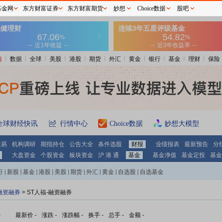
基金网
东方财富证券
东方财富期货
妙想
Choice数据
股吧
情
数据
全球
美股
港股
期货
外汇
黄金
银行
基金
理财
保险
全球财经快讯
行情中心
Choice数据
妙想大模型
交易
机构调研
期指持仓
公告大全
条件选股
财报
业绩报表
最新预告
分
大盘资金
个股资金
板块资金
沪 港 通
基金
基金净值
基金定投
基金
行
|
新股
|
基金
|
港股
|
美股
|
期货
|
外汇
|
黄金
|
自选股
|
自选基金
融资融券
>
ST人福-融资融券
)
最新价
-
涨跌
-
涨跌幅
-
换手
-
总手
-
金额
-