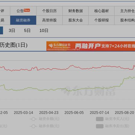
千评
公告
个股日历
财务数据
核心题材
主力持仓
交易
融资融券
高管持股
股东大会
个股研报
股本结构
3日
5日
10日
历史图(
1
日)