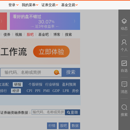
登录
我的菜单
证券交易
基金交易
动态
债券
视频
股吧
基金吧
博客
搜索
个人
自选
0
红送配
研报
个股研报
行业研报
盈利预测
排行
经济
CPI
PPI
PMI
GDP
LPR
房价
消息
证券融资融券数据：
搜索
行情
股吧
数据