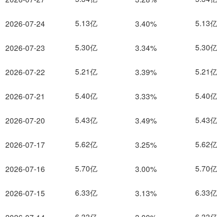
5.13亿
5.13
2026-07-24
3.40%
5.30亿
5.30
2026-07-23
3.34%
5.21亿
5.21
2026-07-22
3.39%
5.40亿
5.40
2026-07-21
3.33%
5.43亿
5.43
2026-07-20
3.49%
5.62亿
5.62
2026-07-17
3.25%
5.70亿
5.70
2026-07-16
3.00%
6.33亿
6.33
2026-07-15
3.13%
6.33亿
6.33