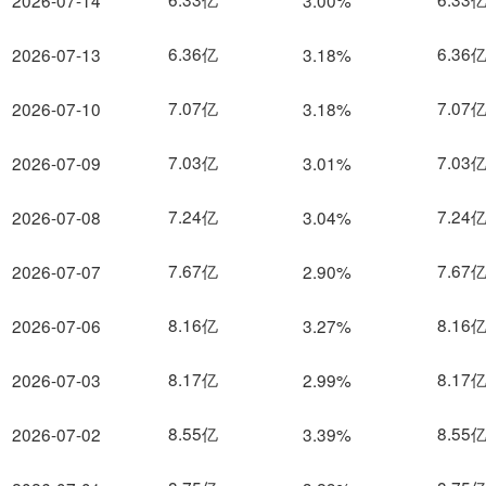
2026-07-14
3.00%
6.36亿
6.36
2026-07-13
3.18%
7.07亿
7.07
2026-07-10
3.18%
7.03亿
7.03
2026-07-09
3.01%
7.24亿
7.24
2026-07-08
3.04%
7.67亿
7.67
2026-07-07
2.90%
8.16亿
8.16
2026-07-06
3.27%
8.17亿
8.17
2026-07-03
2.99%
8.55亿
8.55
2026-07-02
3.39%