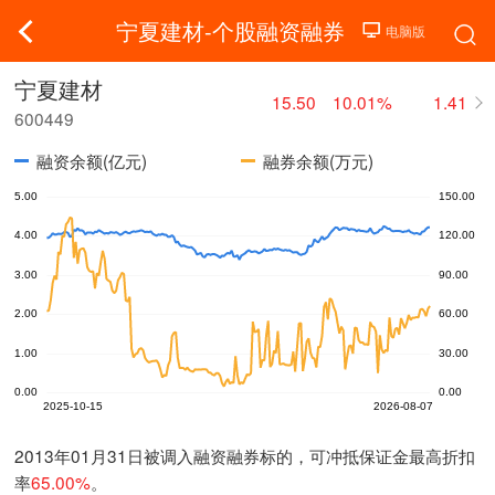
宁夏建材-个股融资融券
宁夏建材
15.50
10.01%
1.41
600449
融资余额(亿元)
融券余额(万元)
2013年01月31日被调入融资融券标的，可冲抵保证金最高折扣
率
65.00%
。