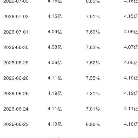
4.16亿
4.16
2026-07-03
6.60%
4.15亿
4.15
2026-07-02
7.01%
4.09亿
4.09
2026-07-01
7.60%
4.08亿
4.07
2026-06-30
7.62%
4.06亿
4.05
2026-06-29
7.62%
4.11亿
4.10
2026-06-26
7.55%
4.19亿
4.19
2026-06-25
7.31%
4.11亿
4.11
2026-06-24
7.01%
4.10亿
4.10
2026-06-23
6.86%