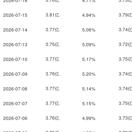
2026-07-16
4.71%
3.81亿
3.79
2026-07-15
4.94%
3.77亿
3.74
2026-07-14
5.06%
3.75亿
3.72
2026-07-13
5.09%
3.77亿
3.75
2026-07-10
5.17%
3.76亿
3.74
2026-07-09
5.20%
3.77亿
3.74
2026-07-08
5.14%
3.77亿
3.75
2026-07-07
5.15%
3.76亿
3.73
2026-07-06
4.99%