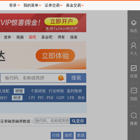
登录
我的菜单
证券交易
基金交易
动态
债券
视频
股吧
基金吧
博客
搜索
个人
自选
0
红送配
研报
个股研报
行业研报
盈利预测
排行
经济
CPI
PPI
PMI
GDP
LPR
房价
消息
证券融资融券数据：
搜索
行情
股吧
数据