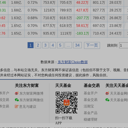
2.46
1.68亿
0.72%
753.8万
705.6万
48.22万
801.1万
28.03万
0.31
1.68亿
0.70%
1218万
789.9万
427.8万
827.7万
28.25万
0.62
1.63亿
0.68%
710.8万
918.5万
-207.7万
789.4万
26.86万
0.45
1.65亿
0.70%
677.5万
618.9万
58.61万
697.0万
23.86万
2.76
1.65亿
0.70%
935.8万
1119万
-183.1万
710.4万
24.43万
1
2
3
4
5
...
34
下一页
跳转到
数据来源：
东方财富Choice数据
多信息，与本站立场无关。东方财富网不保证该信息（包括但不限于文字、视频、音
并未经过本网站证实，不对您构成任何投资建议，据此操作，风险自担。
关注东方财富
天天基金
基金交易
关注天天基
券开户
基金开户
东方财富网微博
天天基金网
线交易
基金交易
东方财富网微信
天天基金网
券交易
活期宝
意见与建议
基金产品
扫一扫下载
稳健理财
APP