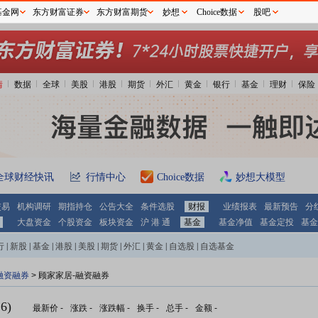
基金网
东方财富证券
东方财富期货
妙想
Choice数据
股吧
情
数据
全球
美股
港股
期货
外汇
黄金
银行
基金
理财
保险
全球财经快讯
行情中心
Choice数据
妙想大模型
交易
机构调研
期指持仓
公告大全
条件选股
财报
业绩报表
最新预告
分
大盘资金
个股资金
板块资金
沪 港 通
基金
基金净值
基金定投
基金
行
|
新股
|
基金
|
港股
|
美股
|
期货
|
外汇
|
黄金
|
自选股
|
自选基金
融资融券
>
顾家家居-融资融券
6)
最新价
-
涨跌
-
涨跌幅
-
换手
-
总手
-
金额
-