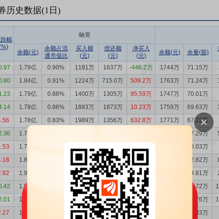
券历史数据(
1
日)
融资
涨跌幅
(%)
余额占流
买入额
偿还额
净买入
余额(元)
余额(元)
余量(股)
通市值比
(元)
(元)
(元)
0.97
1.79亿
0.90%
1191万
1637万
-446.2万
1744万
71.15万
0.80
1.84亿
0.91%
1224万
715.0万
509.2万
1763万
71.24万
1.23
1.79亿
0.88%
1400万
1305万
95.59万
1747万
70.01万
4.14
1.78亿
0.86%
1883万
1873万
10.23万
1759万
69.63万
4.56
1.78亿
0.83%
1989万
1356万
632.8万
1771万
67.22万
2.36
1.71亿
0.83%
1434万
1259万
175.7万
1696万
67.29万
1.53
1.70亿
0.81%
944.7万
2724万
-1779万
1627万
63.03万
4.18
1.87亿
0.90%
1726万
2059万
-333.5万
1597万
62.82万
2.82
1.91亿
0.96%
694.9万
931.7万
-236.8万
1337万
54.81万
0.42
1.93亿
1.00%
669.4万
501.2万
168.2万
1251万
52.72万
2.01
1.92亿
0.98%
741.6万
981.8万
-240.2万
804.5万
33.76万
2.27
1.94亿
0.98%
1193万
677.3万
515.9万
482.2万
19.83万