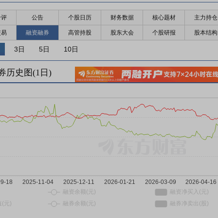
千评
公告
个股日历
财务数据
核心题材
主力持仓
交易
融资融券
高管持股
股东大会
个股研报
股本结构
3日
5日
10日
券历史图(
1
日)