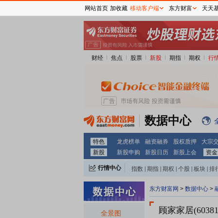
网站首页
加收藏
移动客户端
东方财富
天天
财经
焦点
股票
新股
期指
期权
行
数据中心
特色
龙虎榜单
融资融券
股权质押
大宗
新股
新股申购
新股日历
新股上会
资金
行情中心
指数
|
期指
|
期权
|
个股
|
板块
|
排
东方财富网
>
数据中心
>
顾家家居(60381
全景图