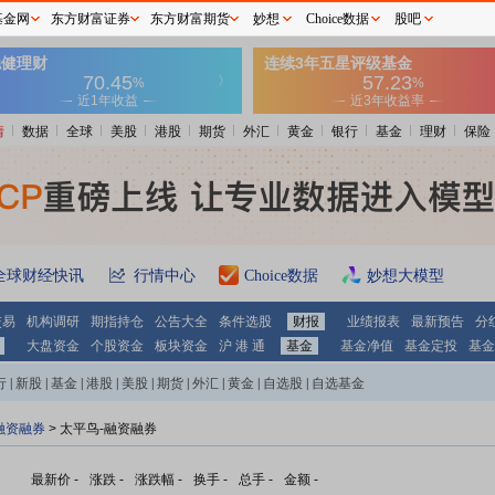
基金网
东方财富证券
东方财富期货
妙想
Choice数据
股吧
情
数据
全球
美股
港股
期货
外汇
黄金
银行
基金
理财
保险
全球财经快讯
行情中心
Choice数据
妙想大模型
交易
机构调研
期指持仓
公告大全
条件选股
财报
业绩报表
最新预告
分
大盘资金
个股资金
板块资金
沪 港 通
基金
基金净值
基金定投
基金
行
|
新股
|
基金
|
港股
|
美股
|
期货
|
外汇
|
黄金
|
自选股
|
自选基金
融资融券
>
太平鸟-融资融券
最新价
-
涨跌
-
涨跌幅
-
换手
-
总手
-
金额
-