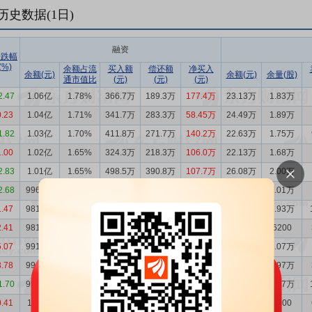
历史数据(
1
日)
融资
涨跌幅
(%)
余额占流
买入额
偿还额
净买入
余额(元)
余额(元)
余量(股)
通市值比
(元)
(元)
(元)
2.47
1.06亿
1.78%
366.7万
189.3万
177.4万
23.13万
1.83万
0.23
1.04亿
1.71%
341.7万
283.3万
58.45万
24.49万
1.89万
1.82
1.03亿
1.70%
411.8万
271.7万
140.2万
22.63万
1.75万
1.00
1.02亿
1.65%
324.3万
218.3万
106.0万
22.13万
1.68万
2.83
1.01亿
1.65%
498.5万
390.8万
107.7万
26.08万
2.00万
2.68
9968万
1.58%
383.4万
228.8万
154.5万
26.97万
2.01万
1.47
9813万
1.52%
173.7万
178.7万
-4.97万
26.61万
1.93万
2.41
9818万
1.54%
315.6万
408.2万
-92.68万
8.43万
6200
5.07
9911万
1.59%
424.5万
429.6万
-5.09万
27.47万
2.07万
3.78
9916万
1.67%
92.60万
158.8万
-66.16万
24.88万
1.97万
1.70
9982万
1.75%
100.2万
129.7万
-29.54万
25.19万
2.07万
0.41
1.00亿
1.72%
106.2万
203.1万
-96.96万
4.83万
3900