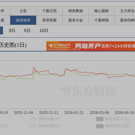
千评
公告
个股日历
财务数据
核心题材
主力持仓
交易
融资融券
高管持股
股东大会
个股研报
股本结构
3日
5日
10日
历史图(
1
日)