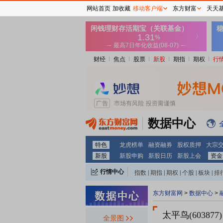
网站首页
加收藏
移动客户端
东方财富
天天
财经
焦点
股票
新股
期指
期权
行
数据中心
特色
龙虎榜单
融资融券
股权质押
大宗
新股
新股申购
新股日历
新股上会
资金
行情中心
指数
|
期指
|
期权
|
个股
|
板块
|
排
东方财富网
>
数据中心
>
太平鸟(603877)
全景图