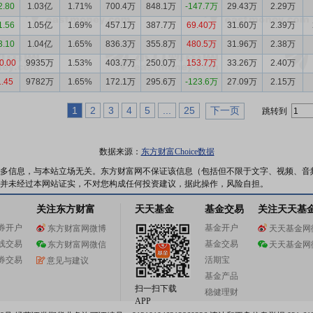
2.80
1.03亿
1.71%
700.4万
848.1万
-147.7万
29.43万
2.29万
1.56
1.05亿
1.69%
457.1万
387.7万
69.40万
31.60万
2.39万
3.10
1.04亿
1.65%
836.3万
355.8万
480.5万
31.96万
2.38万
0.00
9935万
1.53%
403.7万
250.0万
153.7万
33.26万
2.40万
1.45
9782万
1.65%
172.1万
295.6万
-123.6万
27.09万
2.15万
1
2
3
4
5
...
25
下一页
跳转到
数据来源：
东方财富Choice数据
多信息，与本站立场无关。东方财富网不保证该信息（包括但不限于文字、视频、音
并未经过本网站证实，不对您构成任何投资建议，据此操作，风险自担。
关注东方财富
天天基金
基金交易
关注天天基
券开户
基金开户
东方财富网微博
天天基金网
线交易
基金交易
东方财富网微信
天天基金网
券交易
活期宝
意见与建议
基金产品
扫一扫下载
稳健理财
APP