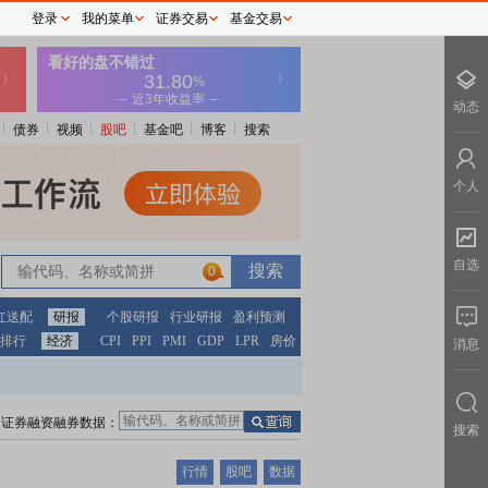
登录
我的菜单
证券交易
基金交易
动态
债券
视频
股吧
基金吧
博客
搜索
个人
自选
0
红送配
研报
个股研报
行业研报
盈利预测
排行
经济
CPI
PPI
PMI
GDP
LPR
房价
消息
证券融资融券数据：
搜索
行情
股吧
数据