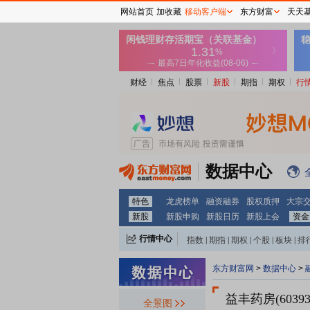
网站首页
加收藏
移动客户端
东方财富
天天
财经
焦点
股票
新股
期指
期权
行
数据中心
特色
龙虎榜单
融资融券
股权质押
大宗
新股
新股申购
新股日历
新股上会
资金
行情中心
指数
|
期指
|
期权
|
个股
|
板块
|
排
东方财富网
>
数据中心
>
益丰药房(60393
全景图