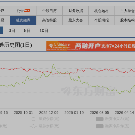
千评
公告
个股日历
财务数据
核心题材
主力持仓
交易
融资融券
高管持股
股东大会
个股研报
股本结构
3日
5日
10日
券历史图(
1
日)