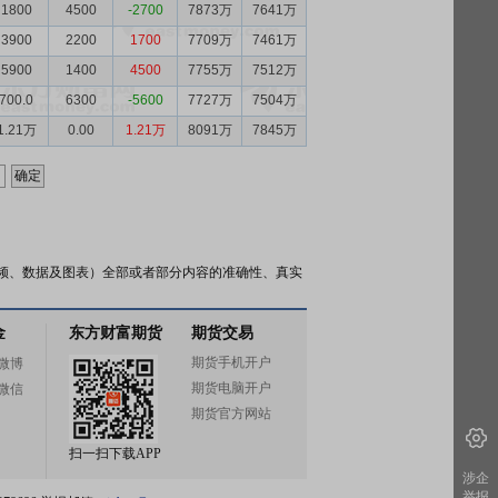
1800
4500
-2700
7873万
7641万
3900
2200
1700
7709万
7461万
5900
1400
4500
7755万
7512万
700.0
6300
-5600
7727万
7504万
1.21万
0.00
1.21万
8091万
7845万
频、数据及图表）全部或者部分内容的准确性、真实
金
东方财富期货
期货交易
期货手机开户
微博
期货电脑开户
微信
期货官方网站
扫一扫下载APP
涉企
举报