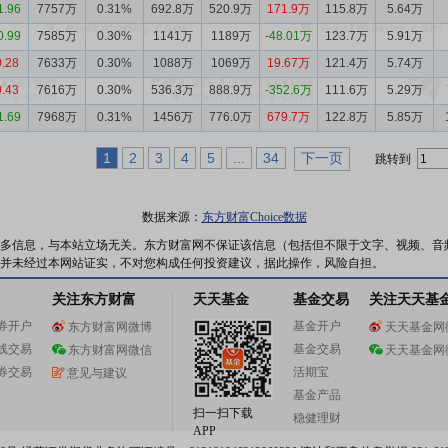
1.96
7757万
0.31%
692.8万
520.9万
171.9万
115.8万
5.64万
0.99
7585万
0.30%
1141万
1189万
-48.01万
123.7万
5.91万
0.28
7633万
0.30%
1088万
1069万
19.67万
121.4万
5.74万
0.43
7616万
0.30%
536.3万
888.9万
-352.6万
111.6万
5.29万
1.69
7968万
0.31%
1456万
776.0万
679.7万
122.8万
5.85万
1
2
3
4
5
...
34
下一页
跳转到
数据来源：
东方财富Choice数据
多信息，与本站立场无关。东方财富网不保证该信息（包括但不限于文字、视频、音
并未经过本网站证实，不对您构成任何投资建议，据此操作，风险自担。
关注东方财富
天天基金
基金交易
关注天天基
券开户
基金开户
东方财富网微博
天天基金网
线交易
基金交易
东方财富网微信
天天基金网
券交易
活期宝
意见与建议
基金产品
扫一扫下载
稳健理财
APP