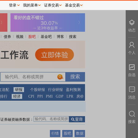
登录
我的菜单
证券交易
基金交易
动态
债券
视频
股吧
基金吧
博客
搜索
个人
自选
0
红送配
研报
个股研报
行业研报
盈利预测
排行
经济
CPI
PPI
PMI
GDP
LPR
房价
消息
证券融资融券数据：
搜索
行情
股吧
数据