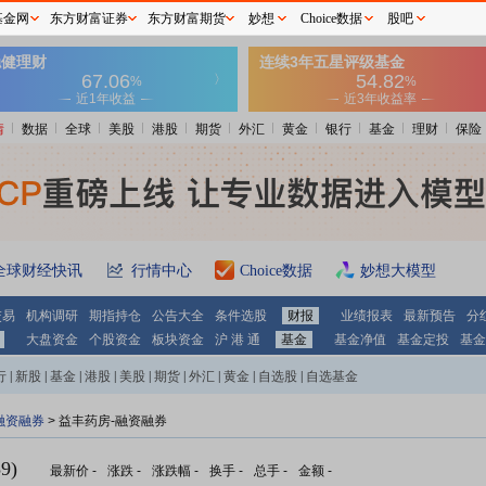
基金网
东方财富证券
东方财富期货
妙想
Choice数据
股吧
情
数据
全球
美股
港股
期货
外汇
黄金
银行
基金
理财
保险
全球财经快讯
行情中心
Choice数据
妙想大模型
交易
机构调研
期指持仓
公告大全
条件选股
财报
业绩报表
最新预告
分
大盘资金
个股资金
板块资金
沪 港 通
基金
基金净值
基金定投
基金
行
|
新股
|
基金
|
港股
|
美股
|
期货
|
外汇
|
黄金
|
自选股
|
自选基金
融资融券
>
益丰药房-融资融券
9)
最新价
-
涨跌
-
涨跌幅
-
换手
-
总手
-
金额
-