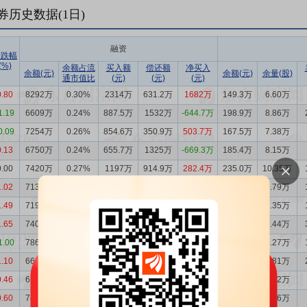
券历史数据(
1
日)
融资
涨跌幅
(%)
余额占流
买入额
偿还额
净买入
余额(元)
余额(元)
余量(股)
通市值比
(元)
(元)
(元)
0.80
8292万
0.30%
2314万
631.2万
1682万
149.3万
6.60万
1.19
6609万
0.24%
887.5万
1532万
-644.7万
198.9万
8.86万
0.09
7254万
0.26%
854.6万
350.9万
503.7万
167.5万
7.38万
0.13
6750万
0.24%
655.7万
1325万
-669.3万
185.4万
8.15万
0.00
7420万
0.27%
1197万
914.9万
282.4万
235.0万
10.35万
1.02
7137万
0.26%
1138万
1193万
-54.92万
222.3万
9.79万
1.49
7192万
0.26%
711.0万
918.8万
-207.7万
187.7万
8.35万
1.65
7400万
0.28%
1000万
1462万
-461.9万
186.9万
8.44万
1.00
7862万
0.30%
1617万
360.2万
1257万
114.8万
5.27万
1.10
6605万
0.25%
1152万
1098万
54.06万
105.9万
4.81万
0.46
6551万
0.25%
1128万
1998万
-870.5万
59.23万
2.72万
0.60
7422万
0.28%
1691万
897.9万
792.6万
64.16万
2.96万